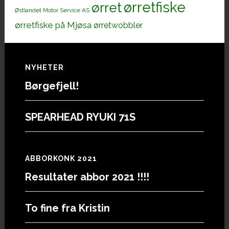
ørretfiske
ørret
Østlandet Motor Service AS
ørretfiske på Mjøsa
ørretwobbler
Footer
NYHETER
Børgefjell!
SPEARHEAD RYUKI 71S
ABBORKONK 2021
Resultater abbor 2021 !!!!
To fine fra Kristin