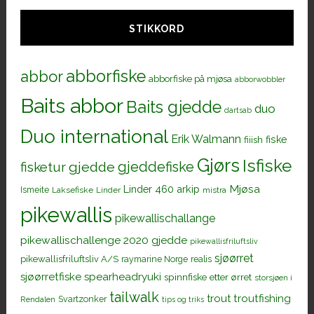
STIKKORD
abborfiske
abbor
abborfiske på mjøsa
abborwobbler
Baits abbor
Baits gjedde
duo
dartsab
Duo international
Erik Walmann
fiiish
fiske
Gjørs
Isfiske
gjeddefiske
fisketur
gjedde
Mjøsa
Linder 460 arkip
Ismeite
Laksefiske
Linder
mistra
pikewallis
pikewallischallange
pikewallischallenge 2020 gjedde
pikewallisfriluftsliv
sjøørret
pikewallisfriluftsliv A/S
raymarine Norge
realis
sjøørretfiske
spearheadryuki
spinnfiske etter ørret
storsjøen i
tailwalk
trout
troutfishing
Svartzonker
Rendalen
tips og triks