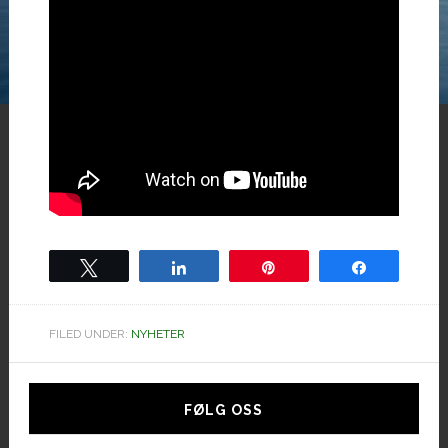
Tweet
Share
Pin
Share
FILED UNDER:
NYHETER
Hoved
sidebar
FØLG OSS