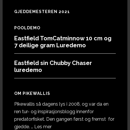
GJEDDEMESTEREN 2021
POOLDEMO
Eastfield TomCatminnow 10 cm og
7 deilige gram Luredemo
Eastfield sin Chubby Chaser
luredemo
OM PIKEWALLIS
Pikewallis så dagens lys i 2008, og var da en
ren tur- og inspirasjonsblogg innenfor
predatorfisket. Den gangen først og fremst for
omOm
gjedde. …
Les mer