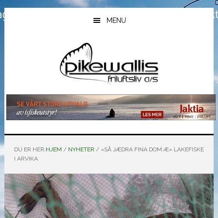
Hopp
Hopp
Hopp
til
til
til
MENU
hovedinnhold
primært
bunntekst
sidefelt
DU ER HER:
HJEM
/
NYHETER
/
«SÅ JÆDRA FINA DOM Æ» LAKEFISKE
I ARVIKA