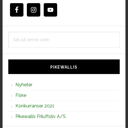
Søk
på
denne
siden
PIKEWALLIS
Nyheter
Fiske
Konkurranser 2021
Pikewallis Friluftsliv A/S