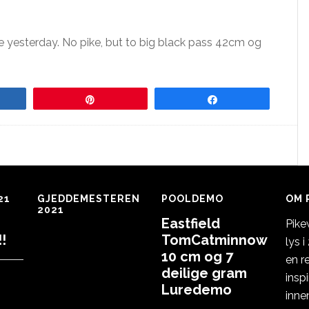
ike yesterday. No pike, but to big black pass 42cm og
re
Pin
Share
21
GJEDDEMESTEREN
POOLDEMO
OM 
2021
Eastfield
Pike
!
TomCatminnow
lys 
10 cm og 7
en r
deilige gram
insp
Luredemo
inne