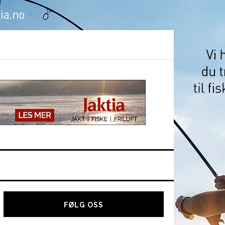
Hoved
sidebar
FØLG OSS