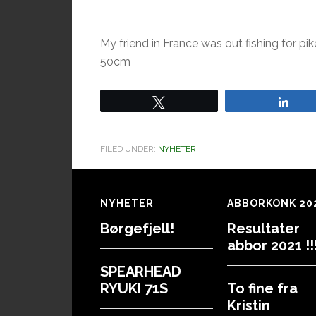
My friend in France was out fishing for p
50cm
Tweet
Sha
FILED UNDER:
NYHETER
Footer
NYHETER
ABBORKONK 20
Børgefjell!
Resultater
abbor 2021 !!!
SPEARHEAD
RYUKI 71S
To fine fra
Kristin