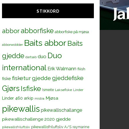
STIKKORD
abborfiske
abbor
abborfiske på mjøsa
Baits abbor
Baits
abborwobbler
Duo
gjedde
duo
dartsab
international
Erik Walmann
fiiish
gjeddefiske
fisketur
gjedde
fiske
Gjørs
Isfiske
Ismeite
Laksefiske
Linder
Mjøsa
Linder 460 arkip
mistra
pikewallis
pikewallischallange
pikewallischallenge 2020 gjedde
pikewallisfriluftsliv A/S
raymarine
pikewallisfriluftsliv