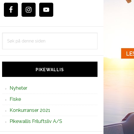
Søk
på
denne
siden
PIKEWALLIS
Nyheter
Fiske
Konkurranser 2021
Pikewallis Friluftsliv A/S