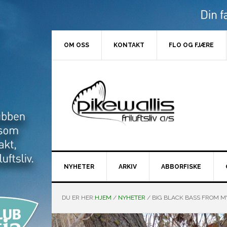
Hopp
Hopp
Hopp
Hopp
til
til
til
til
primær
hovedinnhold
primært
bunntekst
menyen
sidefelt
OM OSS
KONTAKT
FLO OG FJÆRE
NYHETER
ARKIV
ABBORFISKE
DU ER HER:
HJEM
/
NYHETER
/
BIG BLACK BASS FROM MY