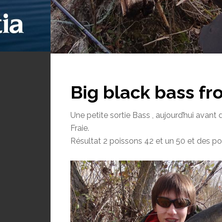
Big black bass fr
Une petite sortie Bass , aujourd’hui avant d
Fraie.
Résultat 2 poissons 42 et un 50 et des po