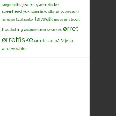
sjøørret
sjøørretfiske
Norge
realis
spearheadryuki
spinnfiske etter ørret
storsjøen i
tailwalk
trout
Svartzonker
Rendalen
tips og triks
ørret
troutfishing
Østlandet Motor Service AS
ørretfiske
ørretfiske på Mjøsa
ørretwobbler