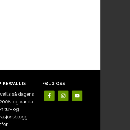
PIKEWALLIS
FØLG OSS
wallis så dagens
i 2008, og var da
en tur- og
irasjonsblogg
nfor