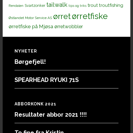
tailwalk
trout
troutfishing
Svartzonker
Rendalen
tips og triks
ørretfiske
ørret
Østlandet Motor Service AS
ørretfiske på Mjøsa
ørretwobbler
Footer
NYHETER
Børgefjell!
SPEARHEAD RYUKI 71S
ABBORKONK 2021
Resultater abbor 2021 !!!!
To fine fra Kristin