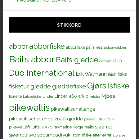
STIKKORD
abborfiske
abbor
abborfiske på mjøsa
abborwobbler
Baits abbor
Baits gjedde
duo
dartsab
Duo international
Erik Walmann
fiiish
fiske
Gjørs
Isfiske
gjeddefiske
fisketur
gjedde
Mjøsa
Linder 460 arkip
Ismeite
Laksefiske
Linder
mistra
pikewallis
pikewallischallange
pikewallischallenge 2020 gjedde
pikewallisfriluftsliv
sjøørret
pikewallisfriluftsliv A/S
raymarine Norge
realis
sjøørretfiske
spearheadryuki
spinnfiske etter ørret
storsjøen i