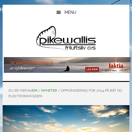
Hopp
Hopp
Hopp
til
til
til
MENU
hovedinnhold
primært
bunntekst
sidefelt
DU ER HER:
HJEM
/
NYHETER
/
OPPGRADERING FOR 2014 PÅ BÅT OG
ELEKTRONIKKSIDEN