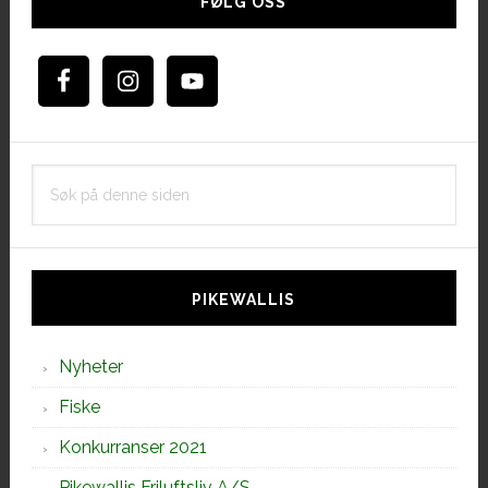
sidebar
FØLG OSS
Søk
på
denne
siden
PIKEWALLIS
Nyheter
Fiske
Konkurranser 2021
Pikewallis Friluftsliv A/S