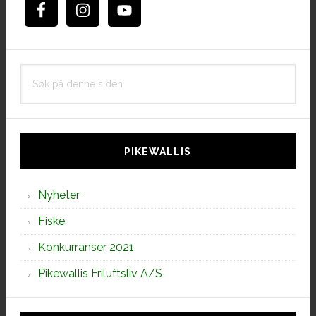
Søk
på
denne
siden
PIKEWALLIS
Nyheter
Fiske
Konkurranser 2021
Pikewallis Friluftsliv A/S