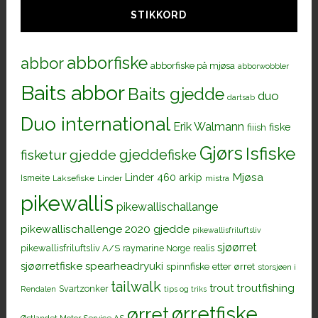
STIKKORD
abborfiske
abbor
abborfiske på mjøsa
abborwobbler
Baits abbor
Baits gjedde
duo
dartsab
Duo international
Erik Walmann
fiiish
fiske
Gjørs
Isfiske
gjeddefiske
fisketur
gjedde
Mjøsa
Linder 460 arkip
Ismeite
Laksefiske
Linder
mistra
pikewallis
pikewallischallange
pikewallischallenge 2020 gjedde
pikewallisfriluftsliv
sjøørret
pikewallisfriluftsliv A/S
raymarine Norge
realis
sjøørretfiske
spearheadryuki
spinnfiske etter ørret
storsjøen i
tailwalk
trout
troutfishing
Svartzonker
Rendalen
tips og triks
ørretfiske
ørret