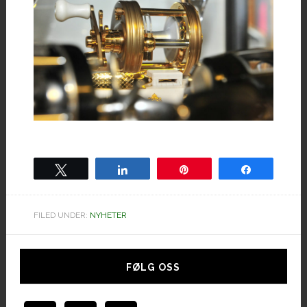
Tweet
Share
Pin
Share
FILED UNDER:
NYHETER
Hoved
sidebar
FØLG OSS