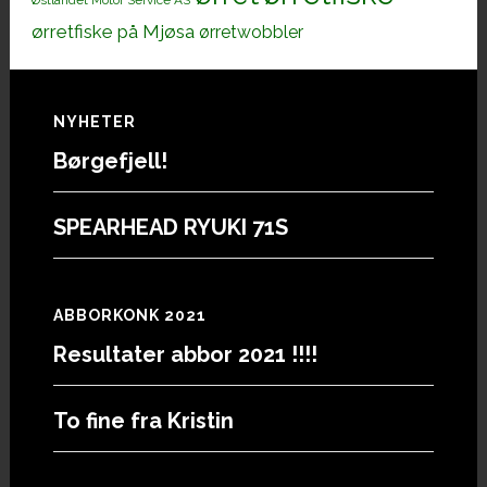
Østlandet Motor Service AS
ørretfiske på Mjøsa
ørretwobbler
Footer
NYHETER
Børgefjell!
SPEARHEAD RYUKI 71S
ABBORKONK 2021
Resultater abbor 2021 !!!!
To fine fra Kristin