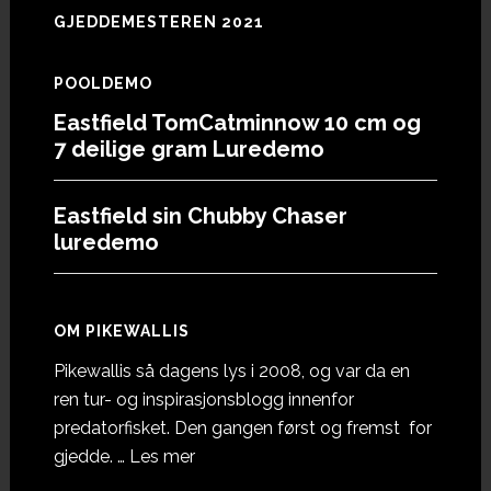
GJEDDEMESTEREN 2021
POOLDEMO
Eastfield TomCatminnow 10 cm og
7 deilige gram Luredemo
Eastfield sin Chubby Chaser
luredemo
OM PIKEWALLIS
Pikewallis så dagens lys i 2008, og var da en
ren tur- og inspirasjonsblogg innenfor
predatorfisket. Den gangen først og fremst for
omOm
gjedde. …
Les mer
Pikewallis