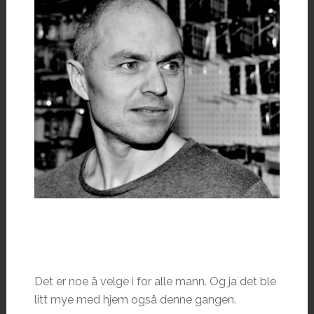
Det er noe å velge i for alle mann. Og ja det ble
litt mye med hjem også denne gangen.