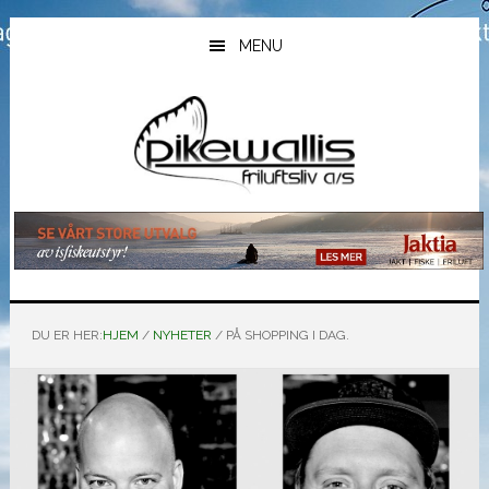
Hopp
Hopp
Hopp
til
til
til
MENU
hovedinnhold
primært
bunntekst
sidefelt
DU ER HER:
HJEM
/
NYHETER
/
PÅ SHOPPING I DAG.