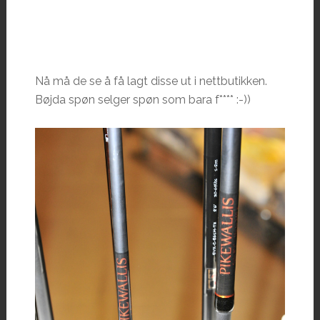
Nå må de se å få lagt disse ut i nettbutikken.
Bøjda spøn selger spøn som bara f**** :-))