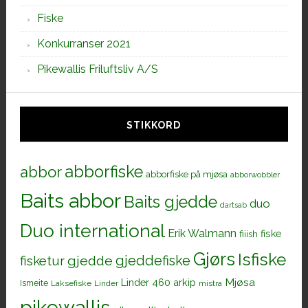
Fiske
Konkurranser 2021
Pikewallis Friluftsliv A/S
STIKKORD
abborfiske
abbor
abborfiske på mjøsa
abborwobbler
Baits abbor
Baits gjedde
duo
dartsab
Duo international
Erik Walmann
fiiish
fiske
Gjørs
Isfiske
gjeddefiske
fisketur
gjedde
Mjøsa
Linder 460 arkip
Ismeite
Laksefiske
Linder
mistra
pikewallis