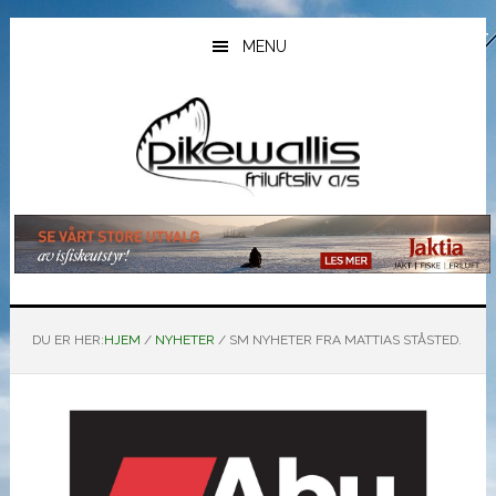
Hopp
Hopp
Hopp
til
til
til
MENU
hovedinnhold
primært
bunntekst
sidefelt
DU ER HER:
HJEM
/
NYHETER
/
SM NYHETER FRA MATTIAS STÅSTED.