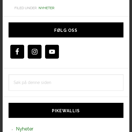
FILED UNDER:
NYHETER
Hoved
sidebar
FØLG OSS
Søk
på
denne
siden
PIKEWALLIS
Nyheter