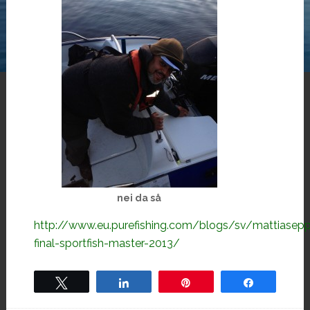
nei da så
http://www.eu.purefishing.com/blogs/sv/mattiasep
final-sportfish-master-2013/
Tweet
Share
Pin
Share