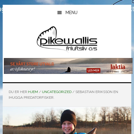
Hopp
Hopp
Hopp
til
til
til
MENU
hovedinnhold
primært
bunntekst
sidefelt
DU ER HER:
HJEM
/
UNCATEGORIZED
/
SEBASTIAN ERIKSSON EN
IHUGGA PREDATORFISKER.