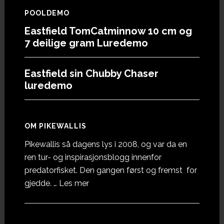
POOLDEMO
Eastfield TomCatminnow 10 cm og
7 deilige gram Luredemo
Eastfield sin Chubby Chaser
luredemo
OM PIKEWALLIS
Pikewallis så dagens lys i 2008, og var da en
ren tur- og inspirasjonsblogg innenfor
predatorfisket. Den gangen først og fremst for
omOm
gjedde. …
Les mer
Pikewallis