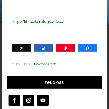
http://littlepiker.blogspot.se/
Tweet
Share
Pin
Share
FILED UNDER:
UNCATEGORIZED
Hoved
sidebar
FØLG OSS