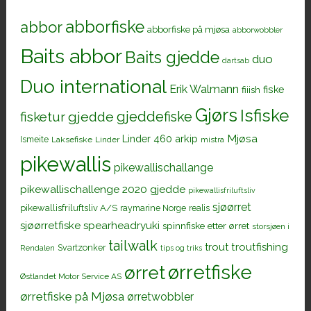
abborfiske
abbor
abborfiske på mjøsa
abborwobbler
Baits abbor
Baits gjedde
duo
dartsab
Duo international
Erik Walmann
fiiish
fiske
Gjørs
Isfiske
gjeddefiske
fisketur
gjedde
Mjøsa
Linder 460 arkip
Ismeite
Laksefiske
Linder
mistra
pikewallis
pikewallischallange
pikewallischallenge 2020 gjedde
pikewallisfriluftsliv
sjøørret
pikewallisfriluftsliv A/S
raymarine Norge
realis
sjøørretfiske
spearheadryuki
spinnfiske etter ørret
storsjøen i
tailwalk
trout
troutfishing
Svartzonker
Rendalen
tips og triks
ørretfiske
ørret
Østlandet Motor Service AS
ørretfiske på Mjøsa
ørretwobbler