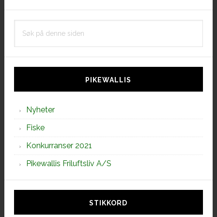
Søk
på
denne
siden
PIKEWALLIS
Nyheter
Fiske
Konkurranser 2021
Pikewallis Friluftsliv A/S
STIKKORD