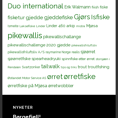
Duo international
Erik Walmann
fiiish
fiske
Gjørs
Isfiske
gjeddefiske
fisketur
gjedde
Mjøsa
Linder 460 arkip
Ismeite
Laksefiske
Linder
mistra
pikewallis
pikewallischallange
pikewallischallenge 2020 gjedde
pikewallisfriluftsliv
sjøørret
pikewallisfriluftsliv A/S
raymarine Norge
realis
sjøørretfiske
spearheadryuki
spinnfiske etter ørret
storsjøen i
tailwalk
trout
troutfishing
Svartzonker
Rendalen
tips og triks
ørretfiske
ørret
Østlandet Motor Service AS
ørretfiske på Mjøsa
ørretwobbler
Footer
NYHETER
Børgefjell!