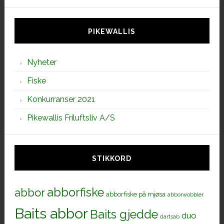
denne
siden
PIKEWALLIS
Nyheter
Fiske
Konkurranser 2021
Pikewallis Friluftsliv A/S
STIKKORD
abborfiske
abbor
abborfiske på mjøsa
abborwobbler
Baits abbor
Baits gjedde
duo
dartsab