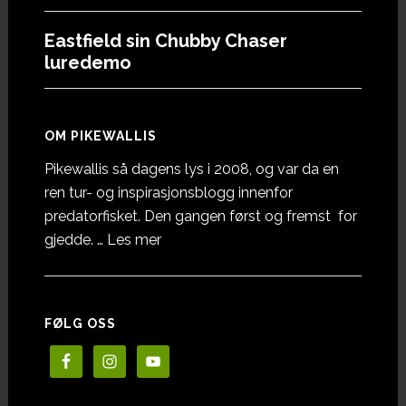
Eastfield sin Chubby Chaser
luredemo
OM PIKEWALLIS
Pikewallis så dagens lys i 2008, og var da en
ren tur- og inspirasjonsblogg innenfor
predatorfisket. Den gangen først og fremst for
omOm
gjedde. …
Les mer
Pikewallis
FØLG OSS