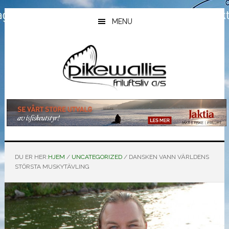
Hopp
Hopp
Hopp
til
til
til
MENU
hovedinnhold
primært
bunntekst
sidefelt
DU ER HER:
HJEM
/
UNCATEGORIZED
/
DANSKEN VANN VÄRLDENS
STÖRSTA MUSKYTÄVLING