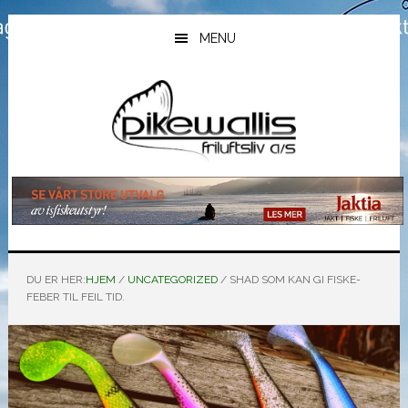
Hopp
Hopp
Hopp
til
til
til
MENU
hovedinnhold
primært
bunntekst
sidefelt
DU ER HER:
HJEM
/
UNCATEGORIZED
/
SHAD SOM KAN GI FISKE-
FEBER TIL FEIL TID.