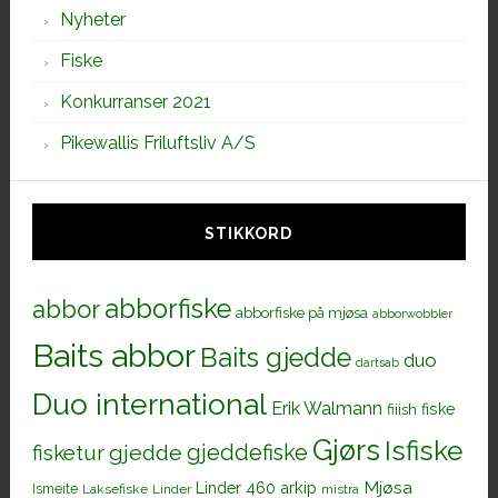
Nyheter
Fiske
Konkurranser 2021
Pikewallis Friluftsliv A/S
STIKKORD
abborfiske
abbor
abborfiske på mjøsa
abborwobbler
Baits abbor
Baits gjedde
duo
dartsab
Duo international
Erik Walmann
fiiish
fiske
Gjørs
Isfiske
gjeddefiske
fisketur
gjedde
Mjøsa
Linder 460 arkip
Ismeite
Laksefiske
Linder
mistra