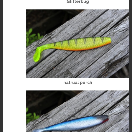
Glitterbug
natrual perch