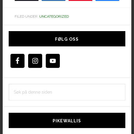
FILED UNDER:
UNCATEGORIZED
Hoved
sidebar
FØLG OSS
Søk
på
denne
siden
PIKEWALLIS