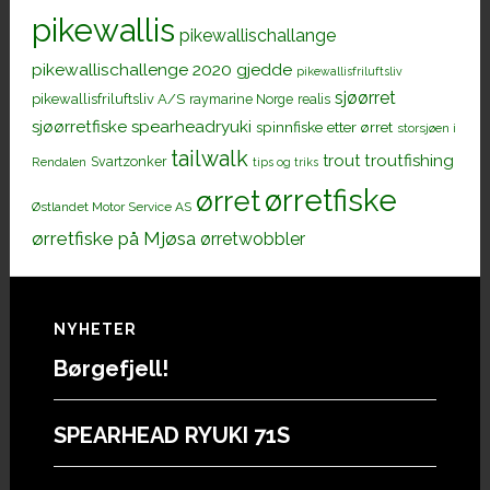
pikewallis
pikewallischallange
pikewallischallenge 2020 gjedde
pikewallisfriluftsliv
sjøørret
pikewallisfriluftsliv A/S
raymarine Norge
realis
sjøørretfiske
spearheadryuki
spinnfiske etter ørret
storsjøen i
tailwalk
trout
troutfishing
Svartzonker
Rendalen
tips og triks
ørretfiske
ørret
Østlandet Motor Service AS
ørretfiske på Mjøsa
ørretwobbler
Footer
NYHETER
Børgefjell!
SPEARHEAD RYUKI 71S