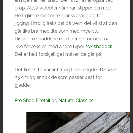
en noen annen shad. Den svømmer også ved
drop. Altså wobbler når man slipper den ned.
Helt glimrende for rein innsveiving og for
jigging. Utrolig fleksibel på vekt, det vil si at den
går like bra med lite som med mye bly.
Disse pro shaddene med denne formen må
ikke forveksles med andre typer
fox shadder
.
Det er helt forskjellige i måten de går på.
Det finnes to varianter og flere lengder. Disse er
23 cm og er nok de som passer best for
gjedde.
Pro Shad Firetail
og
Natural Classics