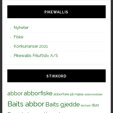
siden
PIKEWALLIS
Nyheter
Fiske
Konkurranser 2021
Pikewallis Friluftsliv A/S
STIKKORD
abborfiske
abbor
abborfiske på mjøsa
abborwobbler
Baits abbor
Baits gjedde
duo
dartsab