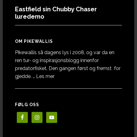
Eastfield sin Chubby Chaser
luredemo
OM PIKEWALLIS
Pikewallis så dagens lys i 2008, og var da en
ren tur- og inspirasjonsblogg innenfor
predatorfisket. Den gangen først og fremst for
omOm
gjedde. …
Les mer
Pikewallis
FØLG OSS