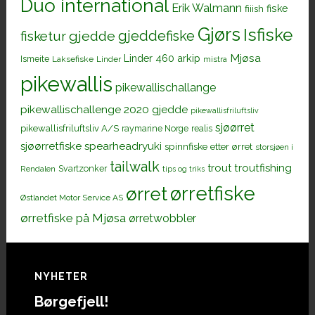
Duo international
Erik Walmann
fiiish
fiske
Gjørs
Isfiske
gjeddefiske
fisketur
gjedde
Mjøsa
Linder 460 arkip
Ismeite
Laksefiske
Linder
mistra
pikewallis
pikewallischallange
pikewallischallenge 2020 gjedde
pikewallisfriluftsliv
sjøørret
pikewallisfriluftsliv A/S
raymarine Norge
realis
sjøørretfiske
spearheadryuki
spinnfiske etter ørret
storsjøen i
tailwalk
trout
troutfishing
Svartzonker
Rendalen
tips og triks
ørretfiske
ørret
Østlandet Motor Service AS
ørretfiske på Mjøsa
ørretwobbler
Footer
NYHETER
Børgefjell!