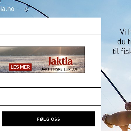
Hoved
sidebar
FØLG OSS