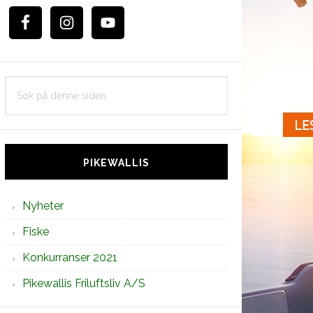
Søk
på
denne
siden
PIKEWALLIS
Nyheter
Fiske
Konkurranser 2021
Pikewallis Friluftsliv A/S