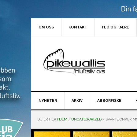
Hopp
Hopp
Hopp
Hopp
til
til
til
til
primær
hovedinnhold
primært
bunntekst
menyen
sidefelt
OM OSS
KONTAKT
FLO OG FJÆRE
NYHETER
ARKIV
ABBORFISKE
DU ER HER:
HJEM
/
UNCATEGORIZED
/
SVARTZONKER M