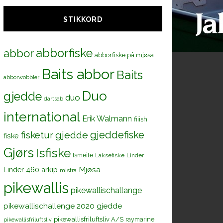
STIKKORD
abborfiske
abbor
abborfiske på mjøsa
Baits abbor
Baits
abborwobbler
Duo
gjedde
duo
dartsab
international
Erik Walmann
fiiish
gjeddefiske
fisketur
gjedde
fiske
Gjørs
Isfiske
Ismeite
Laksefiske
Linder
Mjøsa
Linder 460 arkip
mistra
pikewallis
pikewallischallange
pikewallischallenge 2020 gjedde
pikewallisfriluftsliv A/S
raymarine
pikewallisfriluftsliv