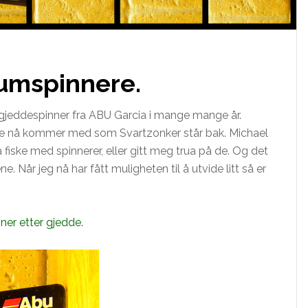
umspinnere.
gjeddespinner fra ABU Garcia i mange mange år.
e nå kommer med som Svartzonker står bak. Michael
fiske med spinnerer, eller gitt meg trua på de. Og det
ene. Når jeg nå har fått muligheten til å utvide litt så er
ner etter gjedde.