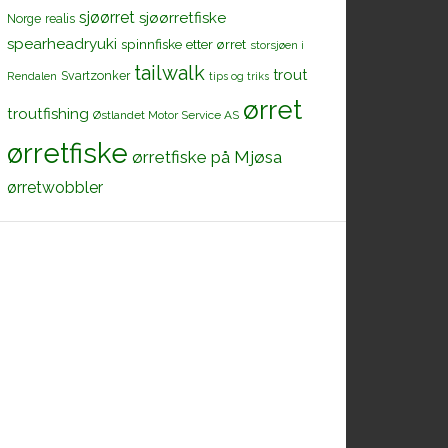
sjøørret
sjøørretfiske
Norge
realis
spearheadryuki
spinnfiske etter ørret
storsjøen i
tailwalk
trout
Svartzonker
Rendalen
tips og triks
ørret
troutfishing
Østlandet Motor Service AS
ørretfiske
ørretfiske på Mjøsa
ørretwobbler