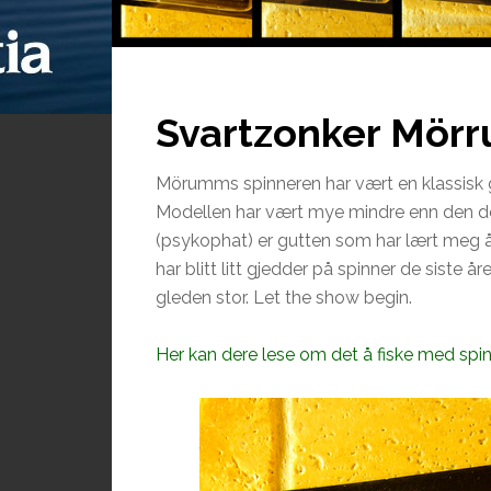
Svartzonker Mörr
Mörumms spinneren har vært en klassisk 
Modellen har vært mye mindre enn den d
(psykophat) er gutten som har lært meg å 
har blitt litt gjedder på spinner de siste år
gleden stor. Let the show begin.
Her kan dere lese om det å fiske med spin