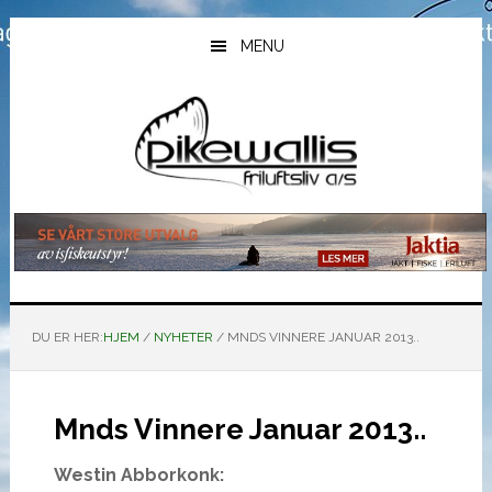
Hopp
Hopp
Hopp
til
til
til
MENU
hovedinnhold
primært
bunntekst
sidefelt
DU ER HER:
HJEM
/
NYHETER
/
MNDS VINNERE JANUAR 2013..
Mnds Vinnere Januar 2013..
Westin Abborkonk: