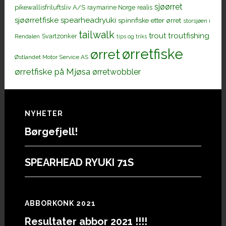
sjøørret
pikewallisfriluftsliv A/S
raymarine Norge
realis
sjøørretfiske
spearheadryuki
spinnfiske etter ørret
storsjøen i
tailwalk
trout
troutfishing
Svartzonker
Rendalen
tips og triks
ørretfiske
ørret
Østlandet Motor Service AS
ørretfiske på Mjøsa
ørretwobbler
Footer
NYHETER
Børgefjell!
SPEARHEAD RYUKI 71S
ABBORKONK 2021
Resultater abbor 2021 !!!!