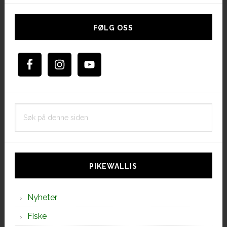
Hoved
sidebar
FØLG OSS
Søk
på
denne
siden
PIKEWALLIS
Nyheter
Fiske