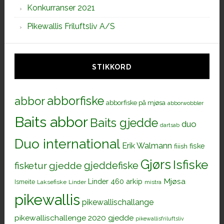
Konkurranser 2021
Pikewallis Friluftsliv A/S
STIKKORD
abborfiske
abbor
abborfiske på mjøsa
abborwobbler
Baits abbor
Baits gjedde
duo
dartsab
Duo international
Erik Walmann
fiiish
fiske
Gjørs
Isfiske
gjeddefiske
fisketur
gjedde
Mjøsa
Linder 460 arkip
Ismeite
Laksefiske
Linder
mistra
pikewallis
pikewallischallange
pikewallischallenge 2020 gjedde
pikewallisfriluftsliv