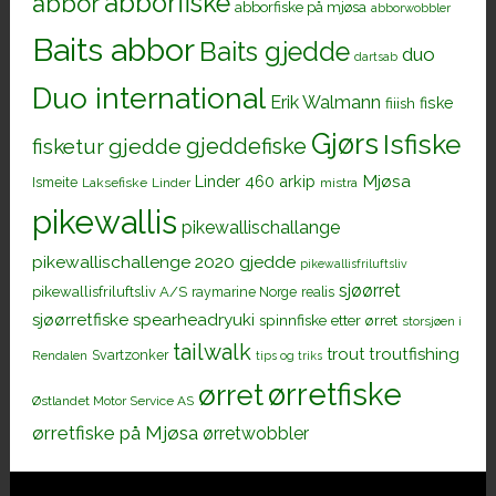
abborfiske
abbor
abborfiske på mjøsa
abborwobbler
Baits abbor
Baits gjedde
duo
dartsab
Duo international
Erik Walmann
fiiish
fiske
Gjørs
Isfiske
gjeddefiske
fisketur
gjedde
Mjøsa
Linder 460 arkip
Ismeite
Laksefiske
Linder
mistra
pikewallis
pikewallischallange
pikewallischallenge 2020 gjedde
pikewallisfriluftsliv
sjøørret
pikewallisfriluftsliv A/S
raymarine Norge
realis
sjøørretfiske
spearheadryuki
spinnfiske etter ørret
storsjøen i
tailwalk
trout
troutfishing
Svartzonker
Rendalen
tips og triks
ørretfiske
ørret
Østlandet Motor Service AS
ørretfiske på Mjøsa
ørretwobbler