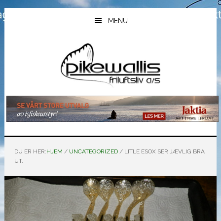
Hopp
Hopp
Hopp
til
til
til
MENU
hovedinnhold
primært
bunntekst
sidefelt
DU ER HER:
HJEM
/
UNCATEGORIZED
/
LITLE ESOX SER JÆVLIG BRA
UT.