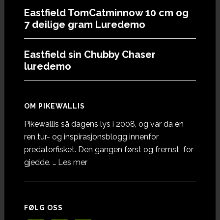
Eastfield TomCatminnow 10 cm og
7 deilige gram Luredemo
Eastfield sin Chubby Chaser
luredemo
OM PIKEWALLIS
Pikewallis så dagens lys i 2008, og var da en
ren tur- og inspirasjonsblogg innenfor
predatorfisket. Den gangen først og fremst for
omOm
gjedde. …
Les mer
Pikewallis
FØLG OSS