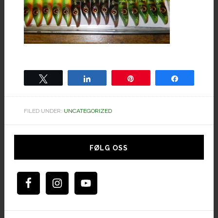
Tweet
Share
Pin
Share
FILED UNDER:
UNCATEGORIZED
Hoved
sidebar
FØLG OSS