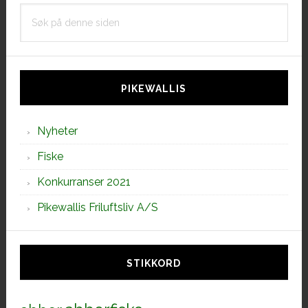
Søk
på
denne
siden
PIKEWALLIS
Nyheter
Fiske
Konkurranser 2021
Pikewallis Friluftsliv A/S
STIKKORD