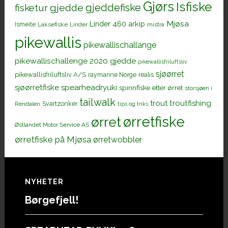
Gjørs
Isfiske
gjeddefiske
fisketur
gjedde
Mjøsa
Linder 460 arkip
Ismeite
Laksefiske
Linder
mistra
pikewallis
pikewallischallange
pikewallischallenge 2020 gjedde
pikewallisfriluftsliv
sjøørret
pikewallisfriluftsliv A/S
raymarine Norge
realis
sjøørretfiske
spearheadryuki
spinnfiske etter ørret
storsjøen i
tailwalk
trout
troutfishing
Svartzonker
Rendalen
tips og triks
ørretfiske
ørret
Østlandet Motor Service AS
ørretfiske på Mjøsa
ørretwobbler
Footer
NYHETER
Børgefjell!