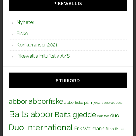
PIKEWALLIS
Nyheter
Fiske
Konkurranser 2021
Pikewallis Friluftsliv A/S
STIKKORD
abborfiske
abbor
abborfiske på mjøsa
abborwobbler
Baits abbor
Baits gjedde
duo
dartsab
Duo international
Erik Walmann
fiiish
fiske