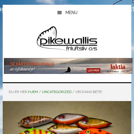
Hopp
Hopp
Hopp
til
til
til
MENU
hovedinnhold
primært
bunntekst
sidefelt
DU ER HER:
HJEM
/
UNCATEGORIZED
/
VECKANS BETE!