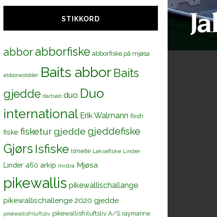
STIKKORD
abborfiske
abbor
abborfiske på mjøsa
Baits abbor
Baits
abborwobbler
Duo
gjedde
duo
dartsab
international
Erik Walmann
fiiish
gjeddefiske
fisketur
gjedde
fiske
Gjørs
Isfiske
Ismeite
Laksefiske
Linder
Mjøsa
Linder 460 arkip
mistra
pikewallis
pikewallischallange
pikewallischallenge 2020 gjedde
pikewallisfriluftsliv A/S
raymarine
pikewallisfriluftsliv