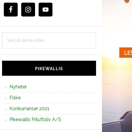
Søk
på
denne
siden
PIKEWALLIS
Nyheter
Fiske
Konkurranser 2021
Pikewallis Friluftsliv A/S