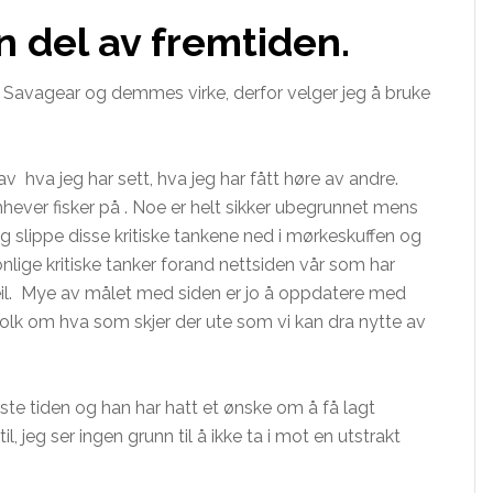
n del av fremtiden.
til Savagear og demmes virke, derfor velger jeg å bruke
av hva jeg har sett, hva jeg har fått høre av andre.
mhever fisker på . Noe er helt sikker ubegrunnet mens
eg slippe disse kritiske tankene ned i mørkeskuffen og
sonlige kritiske tanker forand nettsiden vår som har
eil. Mye av målet med siden er jo å oppdatere med
folk om hva som skjer der ute som vi kan dra nytte av
ste tiden og han har hatt et ønske om å få lagt
l, jeg ser ingen grunn til å ikke ta i mot en utstrakt