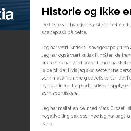
Historie og ikke e
De fleste vet hvor jeg har stått i forhold 
spalteplass på dette.
Jeg har vært kritisk til savagear på grunn 
Jeg har også vært kritisk til måten de fre
andre ting har vært korrekt, men nå skal j
la de bli der. Hvis jeg skal sette mine per
som mål å fremme gjeddefiske blir det f
nyheter innen for predatorfisket opplyse 
som sportfiskere.
Jeg har mailet en del med Mats Grosell si
negative ting bak oss, noe jeg har sagt ja ti
hånd.