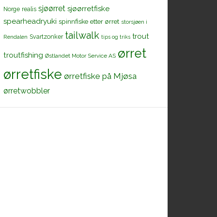
sjøørret
sjøørretfiske
Norge
realis
spearheadryuki
spinnfiske etter ørret
storsjøen i
tailwalk
trout
Svartzonker
Rendalen
tips og triks
ørret
troutfishing
Østlandet Motor Service AS
ørretfiske
ørretfiske på Mjøsa
ørretwobbler