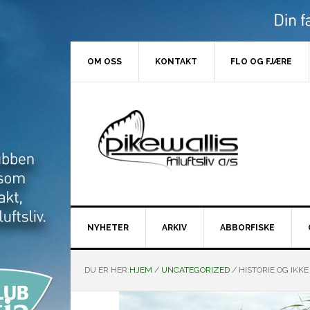
Hopp
Hopp
Hopp
Hopp
til
til
til
til
primær
hovedinnhold
primært
bunntekst
menyen
sidefelt
OM OSS
KONTAKT
FLO OG FJÆRE
NYHETER
ARKIV
ABBORFISKE
DU ER HER:
HJEM
/
UNCATEGORIZED
/
HISTORIE OG IKKE