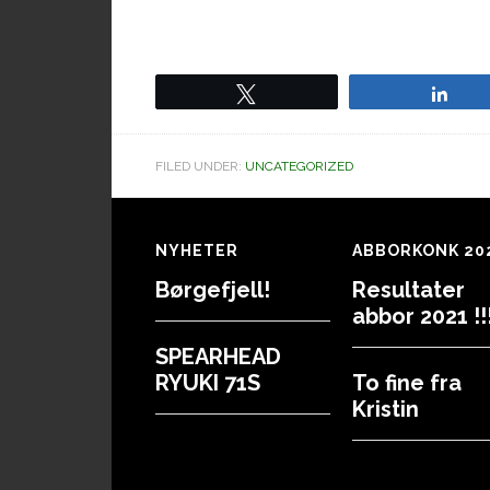
Tweet
Sha
FILED UNDER:
UNCATEGORIZED
Footer
NYHETER
ABBORKONK 20
Børgefjell!
Resultater
abbor 2021 !!!
SPEARHEAD
RYUKI 71S
To fine fra
Kristin