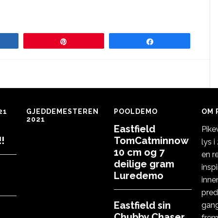
re
Pin
Share
21
GJEDDEMESTEREN
POOLDEMO
OM 
2021
Eastfield
Pike
!
TomCatminnow
lys 
10 cm og 7
en r
deilige gram
insp
Luredemo
inne
pred
Eastfield sin
gang
Chubby Chaser
frem