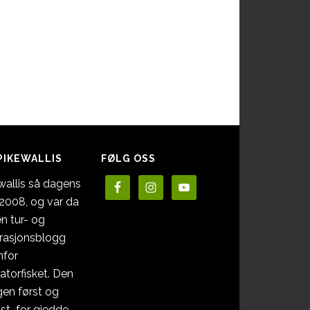
PIKEWALLIS
FØLG OSS
wallis så dagens
i 2008, og var da
en tur- og
irasjonsblogg
nfor
atorfisket. Den
en først og
st for gjedde. …