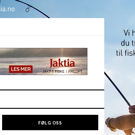
Hoved
sidebar
FØLG OSS