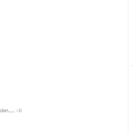
den……… :-))