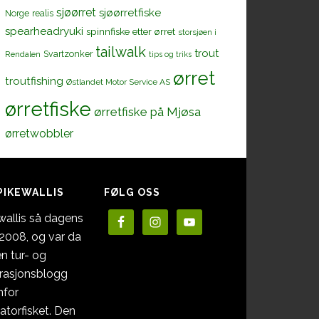
sjøørret
sjøørretfiske
Norge
realis
spearheadryuki
spinnfiske etter ørret
storsjøen i
tailwalk
trout
Svartzonker
Rendalen
tips og triks
ørret
troutfishing
Østlandet Motor Service AS
ørretfiske
ørretfiske på Mjøsa
ørretwobbler
PIKEWALLIS
FØLG OSS
wallis så dagens
i 2008, og var da
en tur- og
irasjonsblogg
nfor
atorfisket. Den