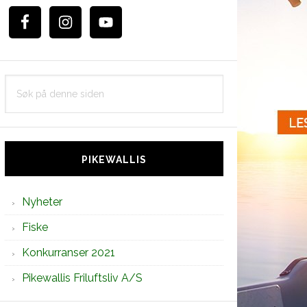
Søk
på
denne
siden
PIKEWALLIS
Nyheter
Fiske
Konkurranser 2021
Pikewallis Friluftsliv A/S