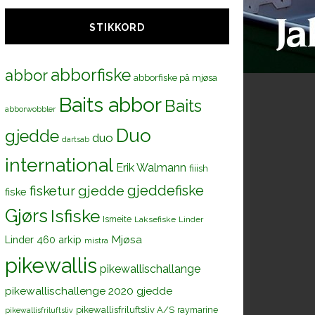
STIKKORD
abborfiske
abbor
abborfiske på mjøsa
Baits abbor
Baits
abborwobbler
Duo
gjedde
duo
dartsab
international
Erik Walmann
fiiish
gjeddefiske
fisketur
gjedde
fiske
Gjørs
Isfiske
Ismeite
Laksefiske
Linder
Mjøsa
Linder 460 arkip
mistra
pikewallis
pikewallischallange
pikewallischallenge 2020 gjedde
pikewallisfriluftsliv A/S
raymarine
pikewallisfriluftsliv