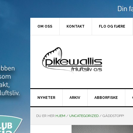
Hopp
Hopp
Hopp
Hopp
til
til
til
til
primær
hovedinnhold
primært
bunntekst
menyen
sidefelt
OM OSS
KONTAKT
FLO OG FJÆRE
NYHETER
ARKIV
ABBORFISKE
DU ER HER:
HJEM
/
UNCATEGORIZED
/
GÄDDSTOPP!