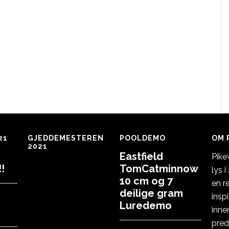
21
GJEDDEMESTEREN
POOLDEMO
OM 
2021
Eastfield
Pike
!
TomCatminnow
lys 
10 cm og 7
en r
deilige gram
insp
Luredemo
inne
pred