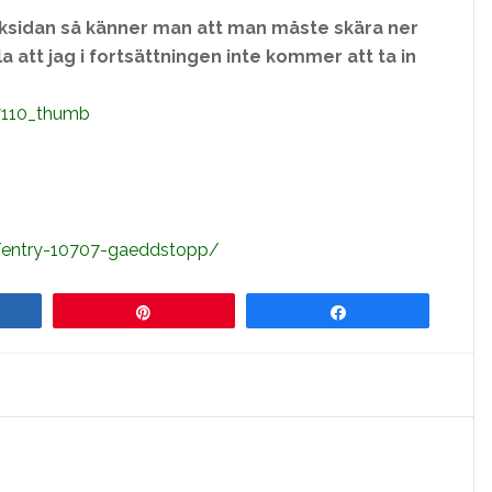
sksidan så känner man att man måste skära ner
tt jag i fortsättningen inte kommer att ta in
1/entry-10707-gaeddstopp/
re
Pin
Share