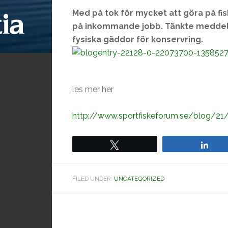
Med på tok för mycket att göra på fi
på inkommande jobb. Tänkte meddela a
fysiska gäddor för konservring.
les mer her
http://www.sportfiskeforum.se/blog/2
Tweet
Sha
FILED UNDER:
UNCATEGORIZED