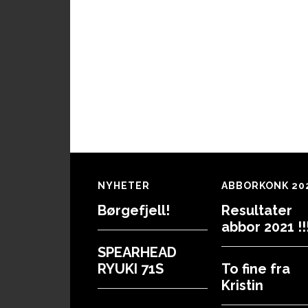
Footer
NYHETER
ABBORKONK 20
Børgefjell!
Resultater
abbor 2021 !!!
SPEARHEAD
RYUKI 71S
To fine fra
Kristin