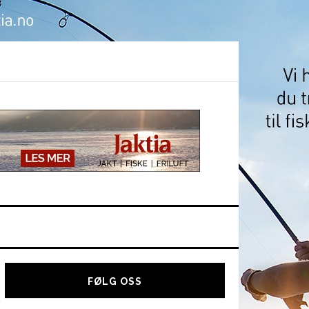
Hoved
sidebar
FØLG OSS