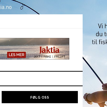
Hoved
sidebar
FØLG OSS