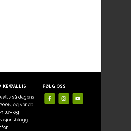
PIKEWALLIS
FØLG OSS
wallis så dagens
i 2008, og var da
en tur- og
irasjonsblogg
nfor