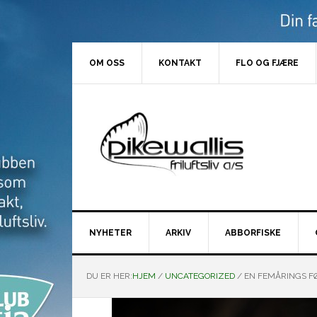
Hopp
Hopp
Hopp
Hopp
til
til
til
til
primær
hovedinnhold
primært
bunntekst
menyen
sidefelt
OM OSS
KONTAKT
FLO OG FJÆRE
NYHETER
ARKIV
ABBORFISKE
DU ER HER:
HJEM
/
UNCATEGORIZED
/
EN FEMÅRINGS FØ