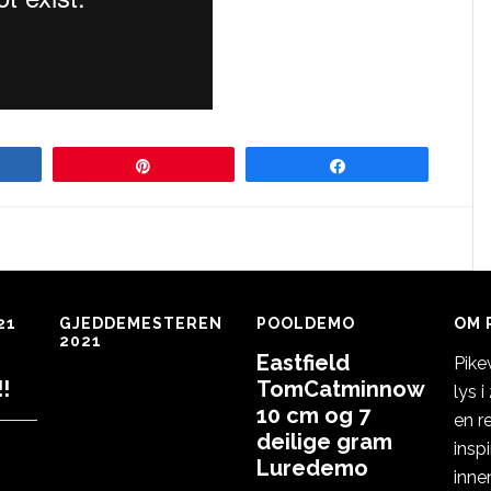
re
Pin
Share
21
GJEDDEMESTEREN
POOLDEMO
OM 
2021
Eastfield
Pike
!
TomCatminnow
lys 
10 cm og 7
en r
deilige gram
insp
Luredemo
inne