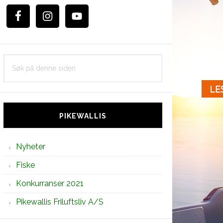
Søk
på
denne
siden
PIKEWALLIS
Nyheter
Fiske
Konkurranser 2021
Pikewallis Friluftsliv A/S