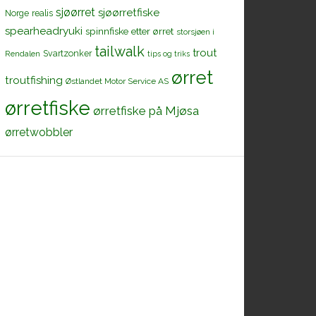
sjøørret
sjøørretfiske
Norge
realis
spearheadryuki
spinnfiske etter ørret
storsjøen i
tailwalk
trout
Svartzonker
Rendalen
tips og triks
ørret
troutfishing
Østlandet Motor Service AS
ørretfiske
ørretfiske på Mjøsa
ørretwobbler