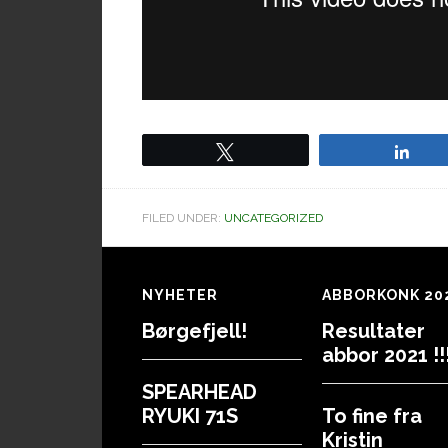
Tweet
Sha
FILED UNDER:
UNCATEGORIZED
Footer
NYHETER
ABBORKONK 20
Børgefjell!
Resultater
abbor 2021 !!!
SPEARHEAD
RYUKI 71S
To fine fra
Kristin