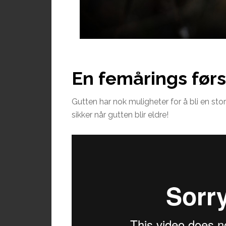
En femårings førs
Gutten har nok muligheter for å bli en storfi
sikker når gutten blir eldre!