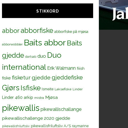
STIKKORD
abborfiske
abbor
abborfiske på mjøsa
Baits abbor
Baits
abborwobbler
Duo
gjedde
duo
dartsab
international
Erik Walmann
fiiish
gjeddefiske
fisketur
gjedde
fiske
Gjørs
Isfiske
Ismeite
Laksefiske
Linder
Mjøsa
Linder 460 arkip
mistra
pikewallis
pikewallischallange
pikewallischallenge 2020 gjedde
pikewallisfriluftsliv A/S
raymarine
pikewallisfriluftsliv