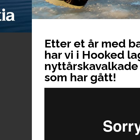
Etter et år med ba
har vi i Hooked l
nyttårskavalkade h
som har gått!