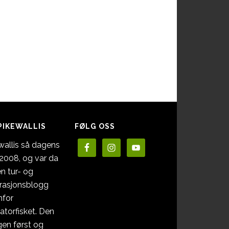
PIKEWALLIS
FØLG OSS
wallis så dagens
i 2008, og var da
en tur- og
irasjonsblogg
nfor
atorfisket. Den
en først og