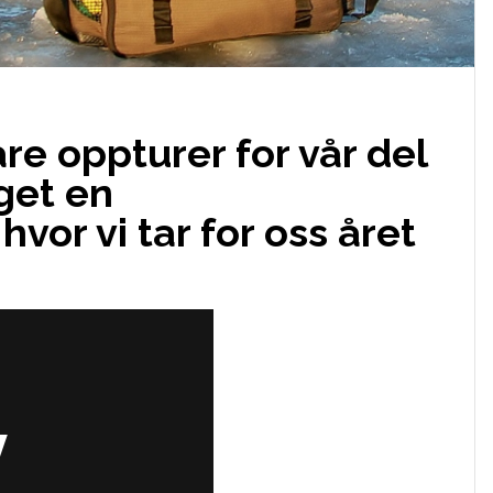
re oppturer for vår del
aget en
vor vi tar for oss året