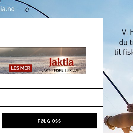
Hoved
sidebar
FØLG OSS