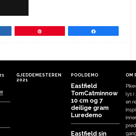
re
Pin
Share
21
GJEDDEMESTEREN
POOLDEMO
OM 
2021
Eastfield
Pike
!
TomCatminnow
lys 
10 cm og 7
en r
deilige gram
insp
Luredemo
inne
pred
Eastfield sin
gang