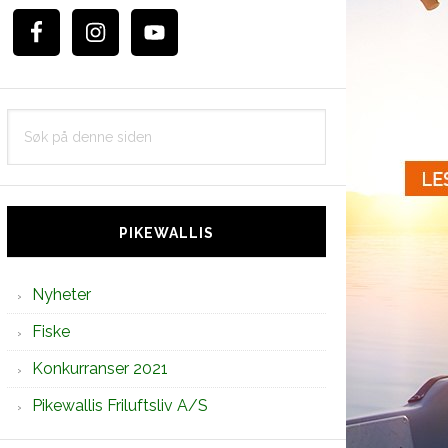
Søk
på
denne
siden
PIKEWALLIS
Nyheter
Fiske
Konkurranser 2021
Pikewallis Friluftsliv A/S