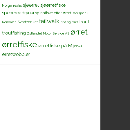
sjøørret
sjøørretfiske
Norge
realis
spearheadryuki
spinnfiske etter ørret
storsjøen i
tailwalk
trout
Svartzonker
Rendalen
tips og triks
ørret
troutfishing
Østlandet Motor Service AS
ørretfiske
ørretfiske på Mjøsa
ørretwobbler