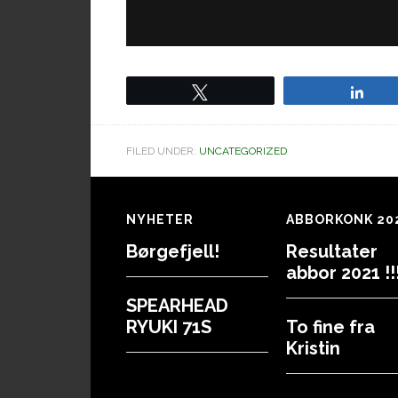
Tweet
Sha
FILED UNDER:
UNCATEGORIZED
Footer
NYHETER
ABBORKONK 20
Børgefjell!
Resultater
abbor 2021 !!!
SPEARHEAD
RYUKI 71S
To fine fra
Kristin