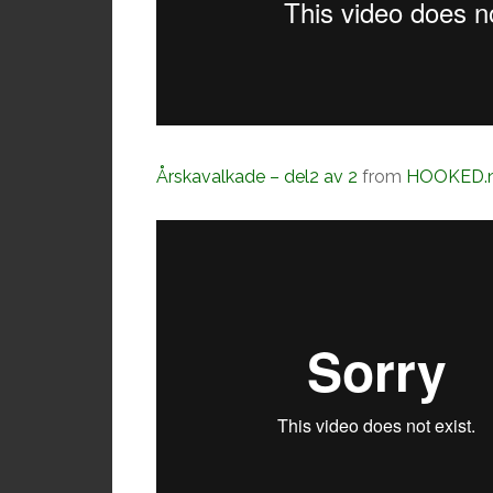
Årskavalkade – del2 av 2
from
HOOKED.