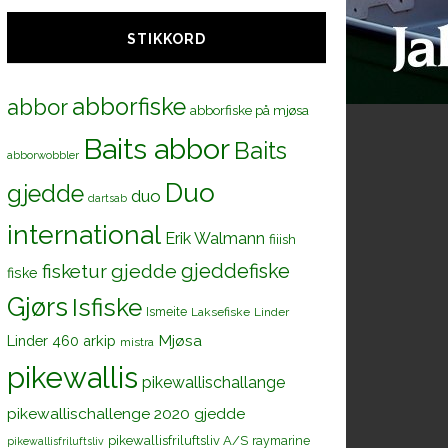
STIKKORD
abborfiske
abbor
abborfiske på mjøsa
Baits abbor
Baits
abborwobbler
Duo
gjedde
duo
dartsab
international
Erik Walmann
fiiish
gjeddefiske
fisketur
gjedde
fiske
Gjørs
Isfiske
Ismeite
Laksefiske
Linder
Mjøsa
Linder 460 arkip
mistra
pikewallis
pikewallischallange
pikewallischallenge 2020 gjedde
pikewallisfriluftsliv A/S
raymarine
pikewallisfriluftsliv