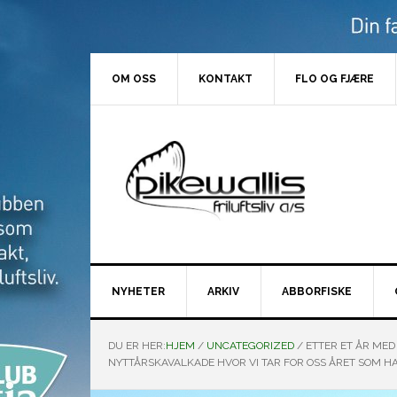
Hopp
Hopp
Hopp
Hopp
til
til
til
til
primær
hovedinnhold
primært
bunntekst
menyen
sidefelt
OM OSS
KONTAKT
FLO OG FJÆRE
NYHETER
ARKIV
ABBORFISKE
DU ER HER:
HJEM
/
UNCATEGORIZED
/
ETTER ET ÅR MED
NYTTÅRSKAVALKADE HVOR VI TAR FOR OSS ÅRET SOM HA