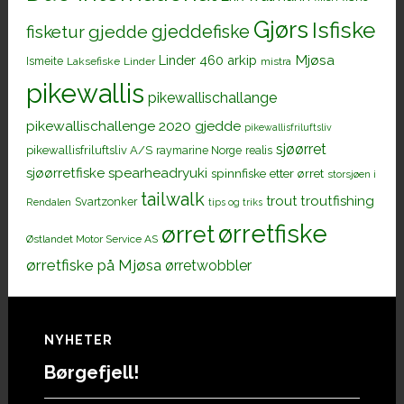
Gjørs
Isfiske
gjeddefiske
fisketur
gjedde
Mjøsa
Linder 460 arkip
Ismeite
Laksefiske
Linder
mistra
pikewallis
pikewallischallange
pikewallischallenge 2020 gjedde
pikewallisfriluftsliv
sjøørret
pikewallisfriluftsliv A/S
raymarine Norge
realis
sjøørretfiske
spearheadryuki
spinnfiske etter ørret
storsjøen i
tailwalk
trout
troutfishing
Svartzonker
Rendalen
tips og triks
ørretfiske
ørret
Østlandet Motor Service AS
ørretfiske på Mjøsa
ørretwobbler
Footer
NYHETER
Børgefjell!