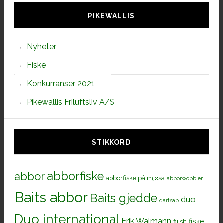
PIKEWALLIS
Nyheter
Fiske
Konkurranser 2021
Pikewallis Friluftsliv A/S
STIKKORD
abborfiske
abbor
abborfiske på mjøsa
abborwobbler
Baits abbor
Baits gjedde
duo
dartsab
Duo international
Erik Walmann
fiiish
fiske