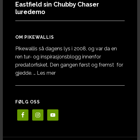
Eastfield sin Chubby Chaser
luredemo
OM PIKEWALLIS
Pikewallis så dagens lys i 2008, og var da en
ren tur- og inspirasjonsblogg innenfor
predatorfisket. Den gangen først og fremst for
omOm
gjedde. …
Les mer
Pikewallis
FØLG OSS