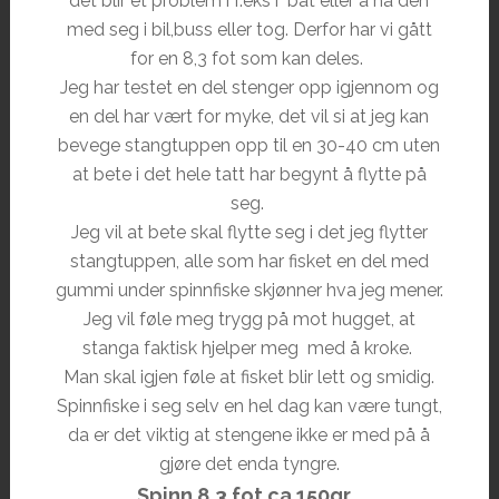
det blir et problem i f.eks i båt eller å ha den
med seg i bil,buss eller tog. Derfor har vi gått
for en 8,3 fot som kan deles.
Jeg har testet en del stenger opp igjennom og
en del har vært for myke, det vil si at jeg kan
bevege stangtuppen opp til en 30-40 cm uten
at bete i det hele tatt har begynt å flytte på
seg.
Jeg vil at bete skal flytte seg i det jeg flytter
stangtuppen, alle som har fisket en del med
gummi under spinnfiske skjønner hva jeg mener.
Jeg vil føle meg trygg på mot hugget, at
stanga faktisk hjelper meg med å kroke.
Man skal igjen føle at fisket blir lett og smidig.
Spinnfiske i seg selv en hel dag kan være tungt,
da er det viktig at stengene ikke er med på å
gjøre det enda tyngre.
Spinn 8,3 fot ca 150gr.