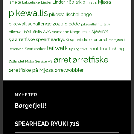
Mjøsa
Linder 460 arkip
Ismeite
Laksefiske
Linder
mistra
pikewallis
pikewallischallange
pikewallischallenge 2020 gjedde
pikewallisfriluftsliv
sjøørret
pikewallisfriluftsliv A/S
raymarine Norge
realis
sjøørretfiske
spearheadryuki
spinnfiske etter ørret
storsjøen i
tailwalk
trout
troutfishing
Svartzonker
Rendalen
tips og triks
ørretfiske
ørret
Østlandet Motor Service AS
ørretfiske på Mjøsa
ørretwobbler
Footer
NYHETER
Børgefjell!
SPEARHEAD RYUKI 71S