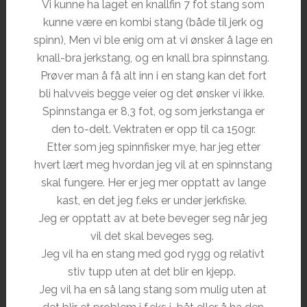
Vi kunne ha laget en knallfin 7 fot stang som
kunne være en kombi stang (både til jerk og
spinn), Men vi ble enig om at vi ønsker å lage en
knall-bra jerkstang, og en knall bra spinnstang.
Prøver man å få alt inn i en stang kan det fort
bli halvveis begge veier og det ønsker vi ikke.
Spinnstanga er 8,3 fot, og som jerkstanga er
den to-delt. Vektraten er opp til ca 150gr.
Etter som jeg spinnfisker mye, har jeg etter
hvert lært meg hvordan jeg vil at en spinnstang
skal fungere. Her er jeg mer opptatt av lange
kast, en det jeg f.eks er under jerkfiske.
Jeg er opptatt av at bete beveger seg når jeg
vil det skal beveges seg.
Jeg vil ha en stang med god rygg og relativt
stiv tupp uten at det blir en kjepp.
Jeg vil ha en så lang stang som mulig uten at