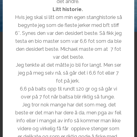
det andre.
Litt historie.
Hvis jeg skal si litt om min egen stanghistorie så
begynte jeg som de fleste jerker med bft stiff
6″. Synes den var den desidert beste. Så fikk jeg
testa en bio master som var 6,6 fot som da ble
den desidert beste. Michael maste om at 7 fot
var det beste.
Jeg tenkte at det måtte jo bli for langt. Men ser
jeg på meg selv nå, så går det i 6,6 fot eller 7
fot på jerk.
6,6 på baits opp til rundt 120 gr og så går vi
over på 7 fot når baitsa blir riktig så tunge.
Jeg tror nok mange har det som meg, det
beste er det man har dere å da, men pga av feil
info eller i mangel av info så kommer man ikke
videre og virkelig få får oppleve stenger som
er delikate og som er riktig gode å fiske med.