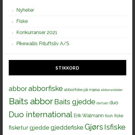
Nyheter
Fiske
Konkurranser 2021
Pikewallis Friluftsliv A/S
STIKKORD
abborfiske
abbor
abborfiske på mjøsa
abborwobbler
Baits abbor
Baits gjedde
duo
dartsab
Duo international
Erik Walmann
fiiish
fiske
Gjørs
Isfiske
gjeddefiske
fisketur
gjedde