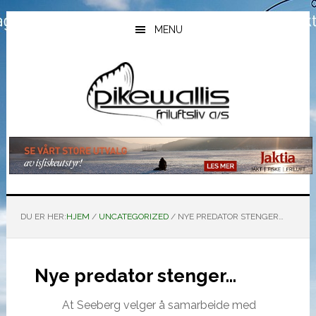
Hopp
Hopp
Hopp
til
til
til
MENU
hovedinnhold
primært
bunntekst
sidefelt
DU ER HER:
HJEM
/
UNCATEGORIZED
/
NYE PREDATOR STENGER…
Nye predator stenger…
At Seeberg velger å samarbeide med