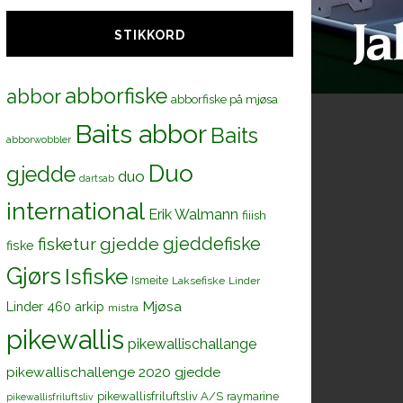
STIKKORD
abborfiske
abbor
abborfiske på mjøsa
Baits abbor
Baits
abborwobbler
Duo
gjedde
duo
dartsab
international
Erik Walmann
fiiish
gjeddefiske
fisketur
gjedde
fiske
Gjørs
Isfiske
Ismeite
Laksefiske
Linder
Mjøsa
Linder 460 arkip
mistra
pikewallis
pikewallischallange
pikewallischallenge 2020 gjedde
pikewallisfriluftsliv A/S
raymarine
pikewallisfriluftsliv