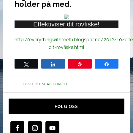
holder på med.
Effektiviser dit rovfiske!
http://everythingwithteeth.blogspot.no/2012/10/effek
dit-rovfiske.html
Tweet
Share
Pin
Share
FILED UNDER:
UNCATEGORIZED
Hoved
sidebar
FØLG OSS