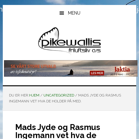
Hopp
Hopp
Hopp
til
til
til
MENU
hovedinnhold
primært
bunntekst
sidefelt
DU ER HER:
HJEM
/
UNCATEGORIZED
/
MADS JYDE OG RASMUS
INGEMANN VET HVA DE HOLDER PÅ MED.
Mads Jyde og Rasmus
Ingemann vet hva de