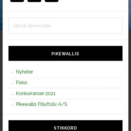
Søk
på
denne
siden
PIKEWALLIS
Nyheter
Fiske
Konkurranser 2021
Pikewallis Friluftsliv A/S
STIKKORD