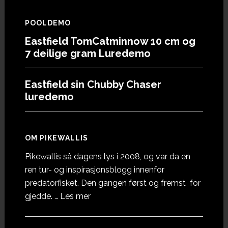
POOLDEMO
Eastfield TomCatminnow 10 cm og
7 deilige gram Luredemo
Eastfield sin Chubby Chaser
luredemo
OM PIKEWALLIS
Pikewallis så dagens lys i 2008, og var da en
ren tur- og inspirasjonsblogg innenfor
predatorfisket. Den gangen først og fremst for
omOm
gjedde. …
Les mer
Pikewallis