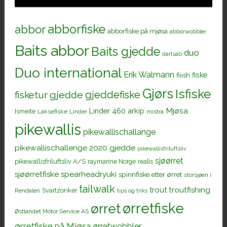
abborfiske
abbor
abborfiske på mjøsa
abborwobbler
Baits abbor
Baits gjedde
duo
dartsab
Duo international
Erik Walmann
fiiish
fiske
Gjørs
Isfiske
gjeddefiske
fisketur
gjedde
Mjøsa
Linder 460 arkip
Ismeite
Laksefiske
Linder
mistra
pikewallis
pikewallischallange
pikewallischallenge 2020 gjedde
pikewallisfriluftsliv
sjøørret
pikewallisfriluftsliv A/S
raymarine Norge
realis
sjøørretfiske
spearheadryuki
spinnfiske etter ørret
storsjøen i
tailwalk
trout
troutfishing
Svartzonker
Rendalen
tips og triks
ørretfiske
ørret
Østlandet Motor Service AS
ørretfiske på Mjøsa
ørretwobbler