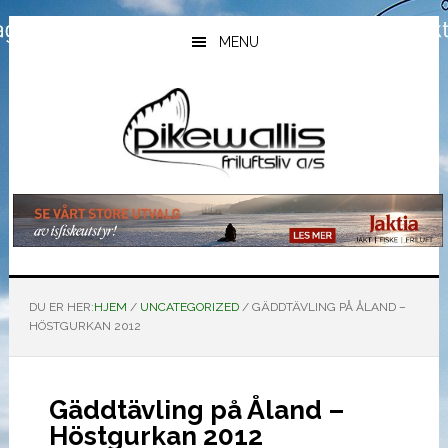
Hopp
Hopp
Hopp
til
til
til
MENU
hovedinnhold
primært
bunntekst
sidefelt
DU ER HER:
HJEM
/
UNCATEGORIZED
/
GÄDDTÄVLING PÅ ÅLAND –
HÖSTGURKAN 2012
Gäddtävling på Åland –
Höstgurkan 2012