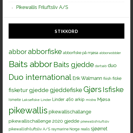
Pikewallis Friluftsliv A/S
STIKKORD
abborfiske
abbor
abborfiske på mjøsa
abborwobbler
Baits abbor
Baits gjedde
duo
dartsab
Duo international
Erik Walmann
fiiish
fiske
Gjørs
Isfiske
gjeddefiske
fisketur
gjedde
Mjøsa
Linder 460 arkip
Ismeite
Laksefiske
Linder
mistra
pikewallis
pikewallischallange
pikewallischallenge 2020 gjedde
pikewallisfriluftsliv
sjøørret
pikewallisfriluftsliv A/S
raymarine Norge
realis