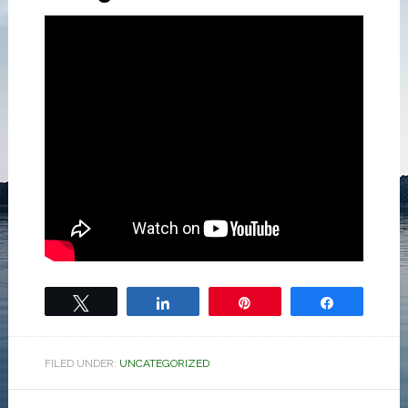
Tweet
Share
Pin
Share
FILED UNDER:
UNCATEGORIZED
Hoved