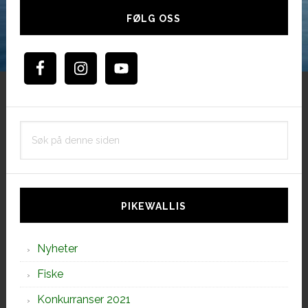
sidebar
FØLG OSS
Søk
på
denne
siden
PIKEWALLIS
Nyheter
Fiske
Konkurranser 2021