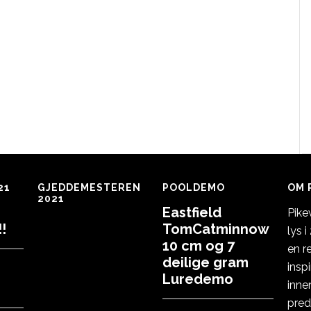
21
GJEDDEMESTEREN
POOLDEMO
OM 
2021
Eastfield
Pike
!
TomCatminnow
lys 
10 cm og 7
en r
deilige gram
insp
Luredemo
inne
pred