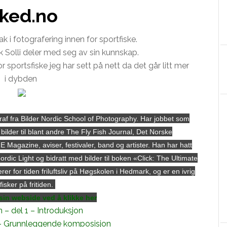
ked.no
 i fotografering innen for sportfiske.
 Solli deler med seg av sin kunnskap.
r sportsfiske jeg har sett på nett da det går litt mer
i dybden
raf fra Bilder Nordic School of Photography. Har jobbet som
 bilder til blant andre The Fly Fish Journal, Det Norske
agazine, aviser, festivaler, band og artister. Han har hatt
ordic Light og bidratt med bilder til boken «Click: The Ultimate
 for tiden friluftsliv på Høgskolen i Hedmark, og er en ivrig
fisker på fritiden.
sin webside ved å klikke her
 – del 1 – Introduksjon
 – Grunnleggende komposisjon