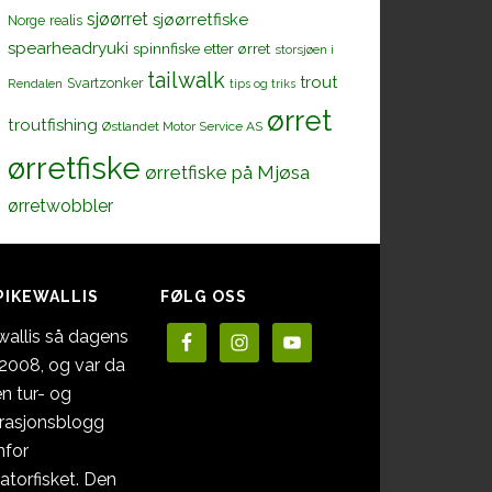
sjøørret
sjøørretfiske
Norge
realis
spearheadryuki
spinnfiske etter ørret
storsjøen i
tailwalk
trout
Svartzonker
Rendalen
tips og triks
ørret
troutfishing
Østlandet Motor Service AS
ørretfiske
ørretfiske på Mjøsa
ørretwobbler
PIKEWALLIS
FØLG OSS
wallis så dagens
i 2008, og var da
en tur- og
irasjonsblogg
nfor
atorfisket. Den