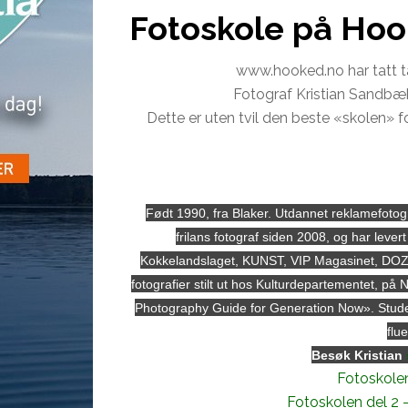
Fotoskole på Hoo
www.hooked.no har tatt tak
Fotograf Kristian Sandbæk
Dette er uten tvil den beste «skolen» fo
Født 1990, fra Blaker. Utdannet reklamefotog
frilans fotograf siden 2008, og har levert
Kokkelandslaget, KUNST, VIP Magasinet, DOZE M
fotografier stilt ut hos Kulturdepartementet, på N
Photography Guide for Generation Now». Studerer
flue
Besøk Kristian
Fotoskolen
Fotoskolen del 2