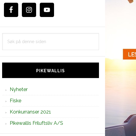
Søk
på
denne
siden
PIKEWALLIS
Nyheter
Fiske
Konkurranser 2021
Pikewallis Friluftsliv A/S