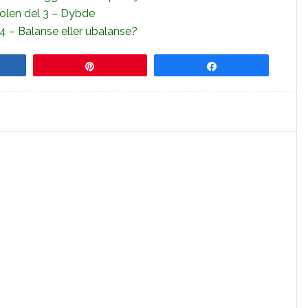
olen del 3 – Dybde
4 – Balanse eller ubalanse?
re
Pin
Share