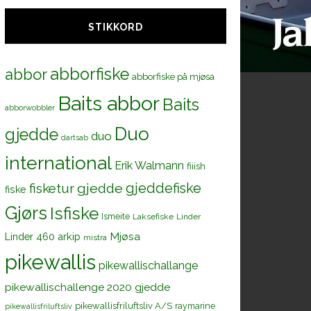
STIKKORD
abborfiske
abbor
abborfiske på mjøsa
Baits abbor
Baits
abborwobbler
Duo
gjedde
duo
dartsab
international
Erik Walmann
fiiish
gjeddefiske
fisketur
gjedde
fiske
Gjørs
Isfiske
Ismeite
Laksefiske
Linder
Mjøsa
Linder 460 arkip
mistra
pikewallis
pikewallischallange
pikewallischallenge 2020 gjedde
pikewallisfriluftsliv A/S
raymarine
pikewallisfriluftsliv