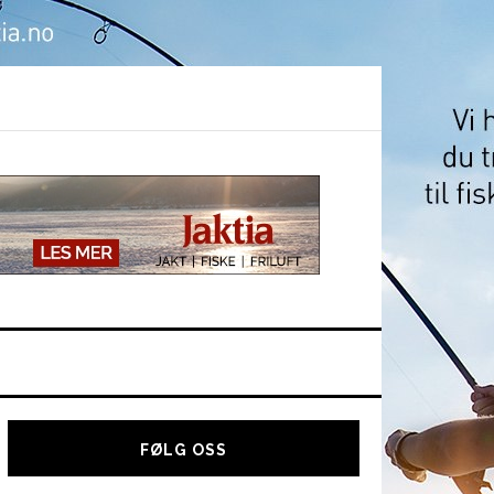
Hoved
sidebar
FØLG OSS