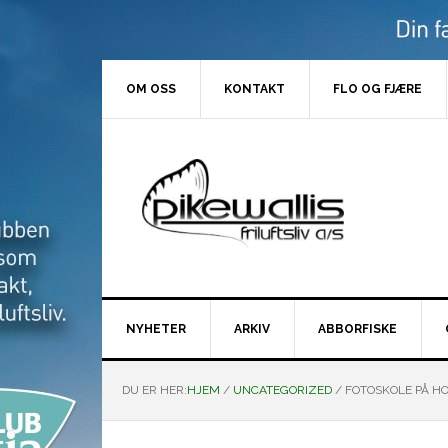
Hopp
Hopp
Hopp
Hopp
til
til
til
til
primær
hovedinnhold
primært
bunntekst
menyen
sidefelt
OM OSS
KONTAKT
FLO OG FJÆRE
NYHETER
ARKIV
ABBORFISKE
DU ER HER:
HJEM
/
UNCATEGORIZED
/
FOTOSKOLE PÅ H