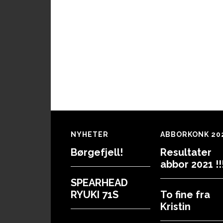
Footer
NYHETER
ABBORKONK 20
Børgefjell!
Resultater
abbor 2021 !!!
SPEARHEAD
RYUKI 71S
To fine fra
Kristin