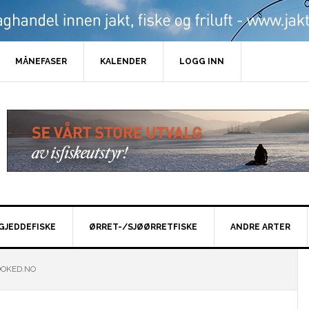
MÅNEFASER
KALENDER
LOGG INN
GJEDDEFISKE
ØRRET-/SJØØRRETFISKE
ANDRE ARTER
OOKED.NO