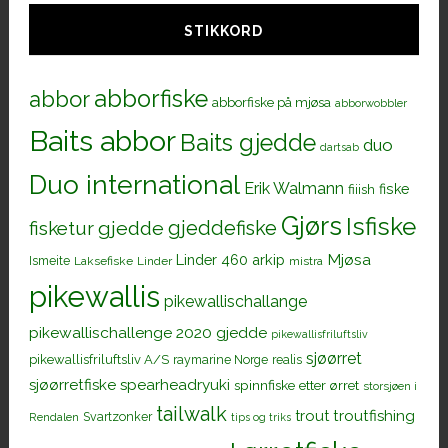
STIKKORD
abborfiske
abbor
abborfiske på mjøsa
abborwobbler
Baits abbor
Baits gjedde
duo
dartsab
Duo international
Erik Walmann
fiiish
fiske
Gjørs
Isfiske
gjeddefiske
fisketur
gjedde
Mjøsa
Linder 460 arkip
Ismeite
Laksefiske
Linder
mistra
pikewallis
pikewallischallange
pikewallischallenge 2020 gjedde
pikewallisfriluftsliv
sjøørret
pikewallisfriluftsliv A/S
raymarine Norge
realis
sjøørretfiske
spearheadryuki
spinnfiske etter ørret
storsjøen i
tailwalk
trout
troutfishing
Svartzonker
Rendalen
tips og triks