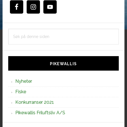
Søk
på
denne
siden
PIKEWALLIS
Nyheter
Fiske
Konkurranser 2021
Pikewallis Friluftsliv A/S