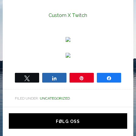
Custom X Twitch
Tweet
Share
Pin
Share
FILED UNDER:
UNCATEGORIZED
Hoved
sidebar
FØLG OSS