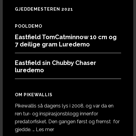
GJEDDEMESTEREN 2021
POOLDEMO
Eastfield TomCatminnow 10 cm og
7 deilige gram Luredemo
Eastfield sin Chubby Chaser
luredemo
OM PIKEWALLIS
Pikewallis så dagens lys i 2008, og var da en
ren tur- og inspirasjonsblogg innenfor
predatorfisket. Den gangen først og fremst for
omOm
gjedde. …
Les mer