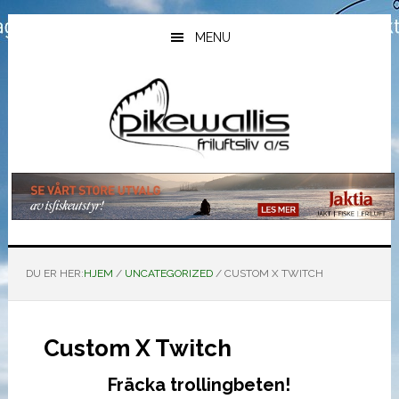
Hopp
Hopp
Hopp
til
til
til
MENU
hovedinnhold
primært
bunntekst
sidefelt
DU ER HER:
HJEM
/
UNCATEGORIZED
/
CUSTOM X TWITCH
Custom X Twitch
Fräcka trollingbeten!