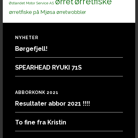
ørretfiske
ørret
Østlandet Motor Service AS
ørretfiske på Mjøsa
ørretwobbler
Footer
NYHETER
Børgefjell!
SPEARHEAD RYUKI 71S
ABBORKONK 2021
Resultater abbor 2021 !!!!
To fine fra Kristin