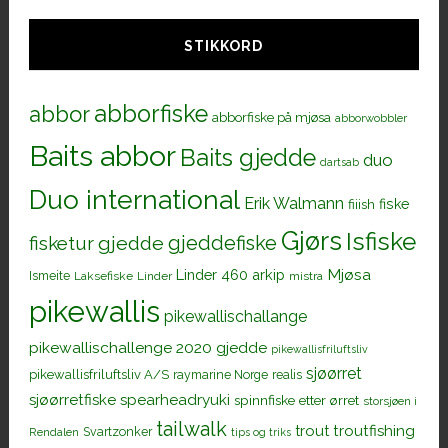
STIKKORD
abborfiske
abbor
abborfiske på mjøsa
abborwobbler
Baits abbor
Baits gjedde
duo
dartsab
Duo international
Erik Walmann
fiiish
fiske
Gjørs
Isfiske
gjeddefiske
fisketur
gjedde
Mjøsa
Linder 460 arkip
Ismeite
Laksefiske
Linder
mistra
pikewallis
pikewallischallange
pikewallischallenge 2020 gjedde
pikewallisfriluftsliv
sjøørret
pikewallisfriluftsliv A/S
raymarine Norge
realis
sjøørretfiske
spearheadryuki
spinnfiske etter ørret
storsjøen i
tailwalk
trout
troutfishing
Svartzonker
Rendalen
tips og triks