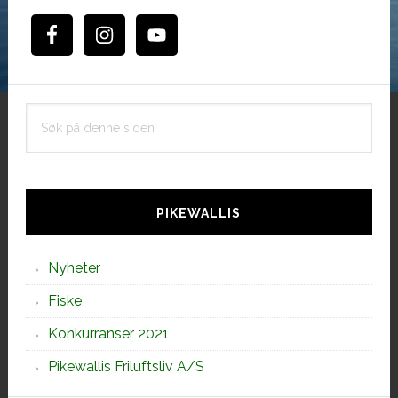
Søk
på
denne
siden
PIKEWALLIS
Nyheter
Fiske
Konkurranser 2021
Pikewallis Friluftsliv A/S