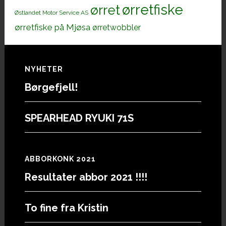
ørretfiske
ørret
Østlandet Motor Service AS
ørretfiske på Mjøsa
ørretwobbler
Footer
NYHETER
Børgefjell!
SPEARHEAD RYUKI 71S
ABBORKONK 2021
Resultater abbor 2021 !!!!
To fine fra Kristin