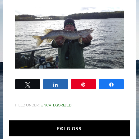
Tweet
Share
Pin
Share
FILED UNDER:
UNCATEGORIZED
Hoved
sidebar
FØLG OSS