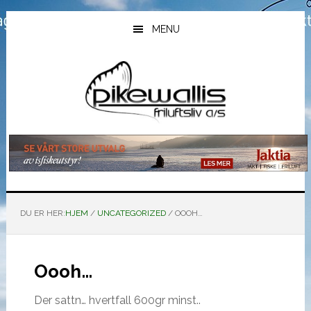
Hopp
Hopp
Hopp
til
til
til
MENU
hovedinnhold
primært
bunntekst
sidefelt
DU ER HER:
HJEM
/
UNCATEGORIZED
/
OOOH…
Oooh…
Der sattn… hvertfall 600gr minst..