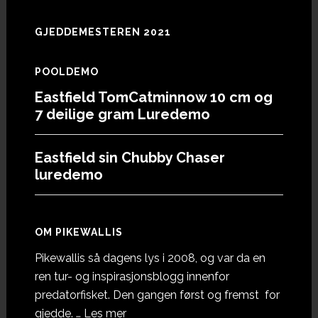
GJEDDEMESTEREN 2021
POOLDEMO
Eastfield TomCatminnow 10 cm og
7 deilige gram Luredemo
Eastfield sin Chubby Chaser
luredemo
OM PIKEWALLIS
Pikewallis så dagens lys i 2008, og var da en
ren tur- og inspirasjonsblogg innenfor
predatorfisket. Den gangen først og fremst for
omOm
gjedde. …
Les mer