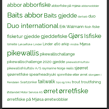
abborfiske
abbor
abborfiske på mjøsa
abborwobbler
Baits abbor
Baits gjedde
duo
dartsab
Duo international
Erik Walmann
fiiish
fiske
Gjørs
Isfiske
gjeddefiske
fisketur
gjedde
Mjøsa
Linder 460 arkip
Ismeite
Laksefiske
Linder
mistra
pikewallis
pikewallischallange
pikewallischallenge 2020 gjedde
pikewallisfriluftsliv
sjøørret
pikewallisfriluftsliv A/S
raymarine Norge
realis
sjøørretfiske
spearheadryuki
spinnfiske etter ørret
storsjøen i
tailwalk
trout
troutfishing
Svartzonker
Rendalen
tips og triks
ørretfiske
ørret
Østlandet Motor Service AS
ørretfiske på Mjøsa
ørretwobbler