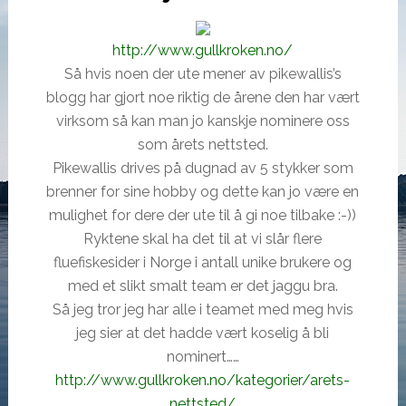
http://www.gullkroken.no/
Så hvis noen der ute mener av pikewallis’s
blogg har gjort noe riktig de årene den har vært
virksom så kan man jo kanskje nominere oss
som årets nettsted.
Pikewallis drives på dugnad av 5 stykker som
brenner for sine hobby og dette kan jo være en
mulighet for dere der ute til å gi noe tilbake :-))
Ryktene skal ha det til at vi slår flere
fluefiskesider i Norge i antall unike brukere og
med et slikt smalt team er det jaggu bra.
Så jeg tror jeg har alle i teamet med meg hvis
jeg sier at det hadde vært koselig å bli
nominert……
http://www.gullkroken.no/kategorier/arets-
nettsted/