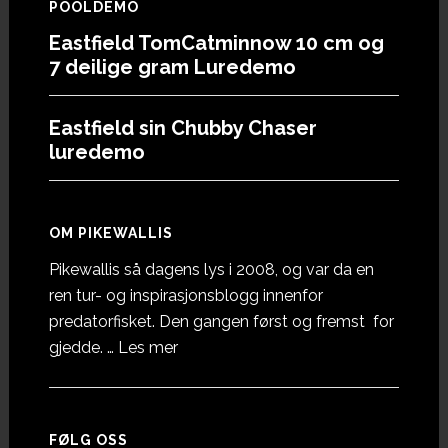
POOLDEMO
Eastfield TomCatminnow 10 cm og
7 deilige gram Luredemo
Eastfield sin Chubby Chaser
luredemo
OM PIKEWALLIS
Pikewallis så dagens lys i 2008, og var da en
ren tur- og inspirasjonsblogg innenfor
predatorfisket. Den gangen først og fremst for
omOm
gjedde. …
Les mer
Pikewallis
FØLG OSS