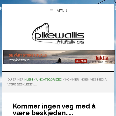
Hopp
Hopp
Hopp
til
til
til
MENU
hovedinnhold
primært
bunntekst
sidefelt
DU ER HER:
HJEM
/
UNCATEGORIZED
/
KOMMER INGEN VEG MED Å
VÆRE BESKJEDEN…..
Kommer ingen veg med å
være beskjeden…..