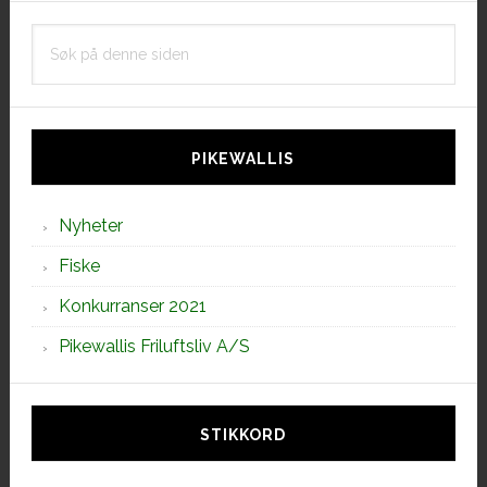
Søk
på
denne
siden
PIKEWALLIS
Nyheter
Fiske
Konkurranser 2021
Pikewallis Friluftsliv A/S
STIKKORD