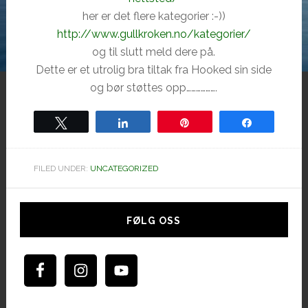
her er det flere kategorier :-))
http://www.gullkroken.no/kategorier/
og til slutt meld dere på.
Dette er et utrolig bra tiltak fra Hooked sin side
og bør støttes opp……………….
Tweet
Share
Pin
Share
FILED UNDER:
UNCATEGORIZED
Hoved
sidebar
FØLG OSS