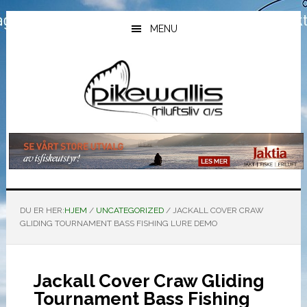
Hopp
Hopp
Hopp
til
til
til
MENU
hovedinnhold
primært
bunntekst
sidefelt
DU ER HER:
HJEM
/
UNCATEGORIZED
/
JACKALL COVER CRAW
GLIDING TOURNAMENT BASS FISHING LURE DEMO
Jackall Cover Craw Gliding
Tournament Bass Fishing