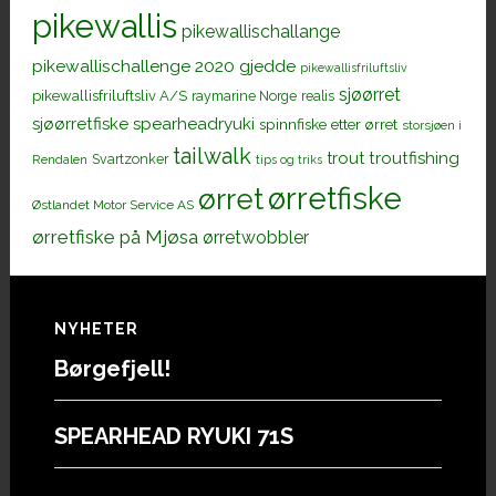
pikewallis
pikewallischallange
pikewallischallenge 2020 gjedde
pikewallisfriluftsliv
sjøørret
pikewallisfriluftsliv A/S
raymarine Norge
realis
sjøørretfiske
spearheadryuki
spinnfiske etter ørret
storsjøen i
tailwalk
trout
troutfishing
Svartzonker
Rendalen
tips og triks
ørretfiske
ørret
Østlandet Motor Service AS
ørretfiske på Mjøsa
ørretwobbler
Footer
NYHETER
Børgefjell!
SPEARHEAD RYUKI 71S