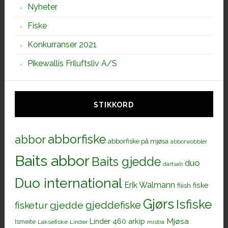
Nyheter
Fiske
Konkurranser 2021
Pikewallis Friluftsliv A/S
STIKKORD
abborfiske
abbor
abborfiske på mjøsa
abborwobbler
Baits abbor
Baits gjedde
duo
dartsab
Duo international
Erik Walmann
fiiish
fiske
Gjørs
Isfiske
gjeddefiske
fisketur
gjedde
Mjøsa
Linder 460 arkip
Ismeite
Laksefiske
Linder
mistra