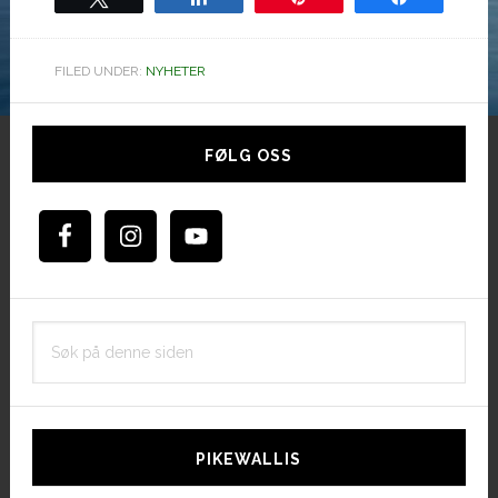
FILED UNDER:
NYHETER
Hoved
sidebar
FØLG OSS
Søk
på
denne
siden
PIKEWALLIS