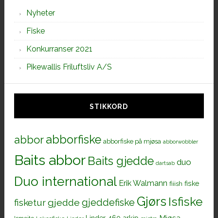
Nyheter
Fiske
Konkurranser 2021
Pikewallis Friluftsliv A/S
STIKKORD
abborfiske
abbor
abborfiske på mjøsa
abborwobbler
Baits abbor
Baits gjedde
duo
dartsab
Duo international
Erik Walmann
fiiish
fiske
Gjørs
Isfiske
gjeddefiske
fisketur
gjedde
Mjøsa
Linder 460 arkip