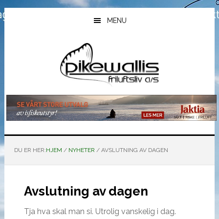
Hopp
Hopp
Hopp
til
til
til
MENU
hovedinnhold
primært
bunntekst
sidefelt
DU ER HER:
HJEM
/
NYHETER
/
AVSLUTNING AV DAGEN
Avslutning av dagen
Tja hva skal man si. Utrolig vanskelig i dag.