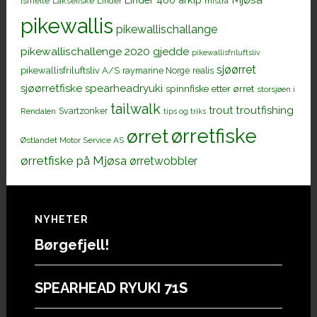
Ismeite
Laksefiske
Linder
mistra
pikewallis
pikewallischallange
pikewallischallenge 2020 gjedde
pikewallisfriluftsliv
sjøørret
pikewallisfriluftsliv A/S
raymarine Norge
realis
sjøørretfiske
spearheadryuki
spinnfiske etter ørret
storsjøen i
tailwalk
trout
troutfishing
Svartzonker
Rendalen
tips og triks
ørretfiske
ørret
Østlandet Motor Service AS
ørretfiske på Mjøsa
ørretwobbler
Footer
NYHETER
Børgefjell!
SPEARHEAD RYUKI 71S