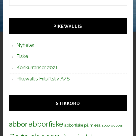
på
denne
siden
PIKEWALLIS
Nyheter
Fiske
Konkurranser 2021
Pikewallis Friluftsliv A/S
STIKKORD
abborfiske
abbor
abborfiske på mjøsa
abborwobbler