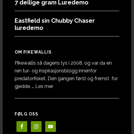
7 deilige gram Luredemo
Eastfield sin Chubby Chaser
luredemo
OM PIKEWALLIS
Pikewallis så dagens lys i 2008, og var da en
ren tur- og inspirasjonsblogg innenfor
predatorfisket. Den gangen først og fremst for
omOm
gjedde. …
Les mer
Pikewallis
FØLG OSS