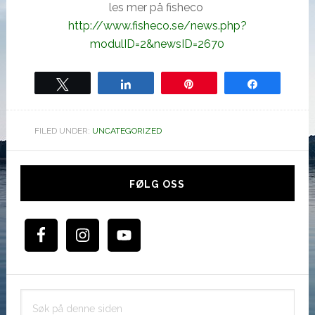
les mer på fisheco
http://www.fisheco.se/news.php?
modulID=2&newsID=2670
Tweet
Share
Pin
Share
FILED UNDER:
UNCATEGORIZED
Hoved
sidebar
FØLG OSS
Søk