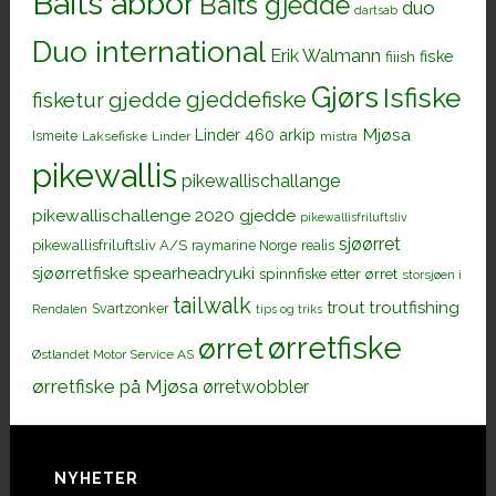
Baits abbor
Baits gjedde
duo
dartsab
Duo international
Erik Walmann
fiiish
fiske
Gjørs
Isfiske
gjeddefiske
fisketur
gjedde
Mjøsa
Linder 460 arkip
Ismeite
Laksefiske
Linder
mistra
pikewallis
pikewallischallange
pikewallischallenge 2020 gjedde
pikewallisfriluftsliv
sjøørret
pikewallisfriluftsliv A/S
raymarine Norge
realis
sjøørretfiske
spearheadryuki
spinnfiske etter ørret
storsjøen i
tailwalk
trout
troutfishing
Svartzonker
Rendalen
tips og triks
ørretfiske
ørret
Østlandet Motor Service AS
ørretfiske på Mjøsa
ørretwobbler
Footer
NYHETER