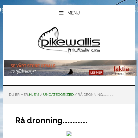
Hopp
Hopp
Hopp
til
til
til
MENU
hovedinnhold
primært
bunntekst
sidefelt
DU ER HER:
HJEM
/
UNCATEGORIZED
/
RÅ DRONNING……………
Rå dronning……………