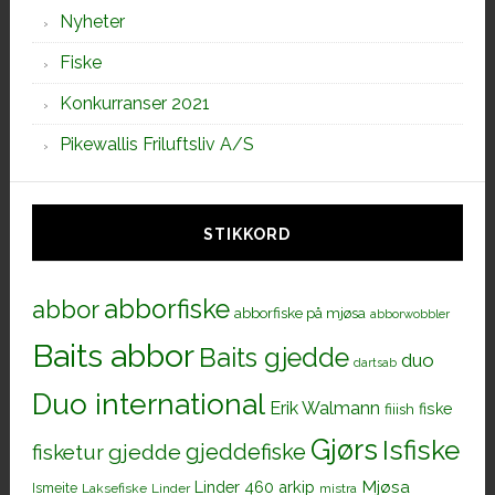
Nyheter
Fiske
Konkurranser 2021
Pikewallis Friluftsliv A/S
STIKKORD
abborfiske
abbor
abborfiske på mjøsa
abborwobbler
Baits abbor
Baits gjedde
duo
dartsab
Duo international
Erik Walmann
fiiish
fiske
Gjørs
Isfiske
gjeddefiske
fisketur
gjedde
Mjøsa
Linder 460 arkip
Ismeite
Laksefiske
Linder
mistra