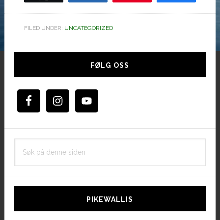
FILED UNDER:
UNCATEGORIZED
Hoved
sidebar
FØLG OSS
Søk
på
denne
siden
PIKEWALLIS