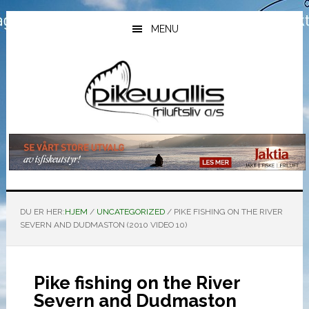
Hopp
Hopp
Hopp
til
til
til
MENU
hovedinnhold
primært
bunntekst
sidefelt
DU ER HER:
HJEM
/
UNCATEGORIZED
/
PIKE FISHING ON THE RIVER
SEVERN AND DUDMASTON (2010 VIDEO 10)
Pike fishing on the River
Severn and Dudmaston