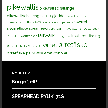
pikewallis
pikewallischallange
pikewallischallenge 2020 gjedde
pikewallisfriluftsliv
sjøørret
pikewallisfriluftsliv A/S
raymarine Norge
realis
sjøørretfiske
spearheadryuki
spinnfiske etter ørret
storsjøen i
tailwalk
trout
troutfishing
Svartzonker
Rendalen
tips og triks
ørretfiske
ørret
Østlandet Motor Service AS
ørretfiske på Mjøsa
ørretwobbler
Footer
NYHETER
Børgefjell!
SPEARHEAD RYUKI 71S