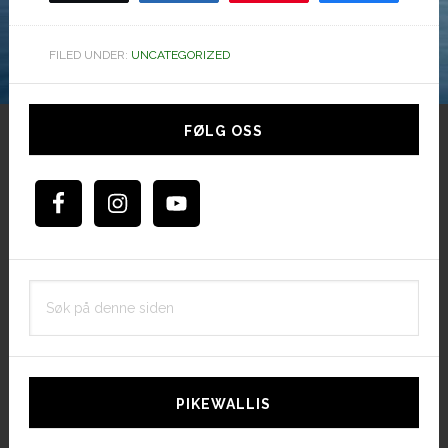
FILED UNDER:
UNCATEGORIZED
Hoved
sidebar
FØLG OSS
Søk
på
denne
siden
PIKEWALLIS