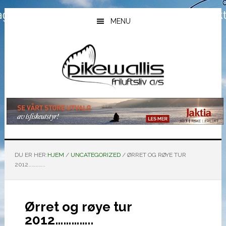
Hopp
Hopp
Hopp
til
til
til
MENU
hovedinnhold
primært
bunntekst
sidefelt
DU ER HER:
HJEM
/
UNCATEGORIZED
/
ØRRET OG RØYE TUR
2012…………..
Ørret og røye tur
2012…………..