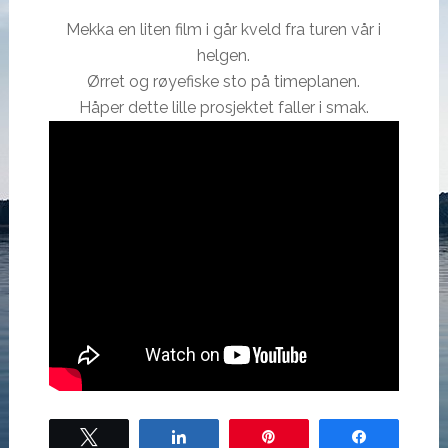
Mekka en liten film i går kveld fra turen vår i
helgen.
Ørret og røyefiske sto på timeplanen.
Håper dette lille prosjektet faller i smak.
Tweet
Share
Pin
Share