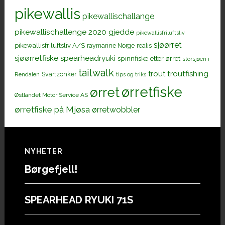
pikewallis
pikewallischallange
pikewallischallenge 2020 gjedde
pikewallisfriluftsliv
sjøørret
pikewallisfriluftsliv A/S
raymarine Norge
realis
sjøørretfiske
spearheadryuki
spinnfiske etter ørret
storsjøen i
tailwalk
trout
troutfishing
Svartzonker
Rendalen
tips og triks
ørretfiske
ørret
Østlandet Motor Service AS
ørretfiske på Mjøsa
ørretwobbler
Footer
NYHETER
Børgefjell!
SPEARHEAD RYUKI 71S