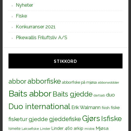
Nyheter
Fiske
Konkurranser 2021
Pikewallis Friluftsliv A/S
STIKKORD
abborfiske
abbor
abborfiske på mjøsa
abborwobbler
Baits abbor
Baits gjedde
duo
dartsab
Duo international
Erik Walmann
fiiish
fiske
Gjørs
Isfiske
gjeddefiske
fisketur
gjedde
Mjøsa
Linder 460 arkip
Ismeite
Laksefiske
Linder
mistra