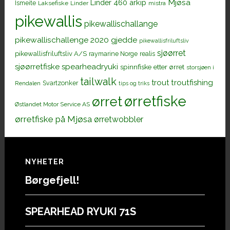
Mjøsa
Linder 460 arkip
Ismeite
Laksefiske
Linder
mistra
pikewallis
pikewallischallange
pikewallischallenge 2020 gjedde
pikewallisfriluftsliv
sjøørret
pikewallisfriluftsliv A/S
raymarine Norge
realis
sjøørretfiske
spearheadryuki
spinnfiske etter ørret
storsjøen i
tailwalk
trout
troutfishing
Svartzonker
Rendalen
tips og triks
ørretfiske
ørret
Østlandet Motor Service AS
ørretfiske på Mjøsa
ørretwobbler
Footer
NYHETER
Børgefjell!
SPEARHEAD RYUKI 71S