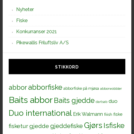
Nyheter
Fiske
Konkurranser 2021
Pikewallis Friluftsliv A/S
STIKKORD
abborfiske
abbor
abborfiske på mjøsa
abborwobbler
Baits abbor
Baits gjedde
duo
dartsab
Duo international
Erik Walmann
fiiish
fiske
Gjørs
Isfiske
gjeddefiske
fisketur
gjedde