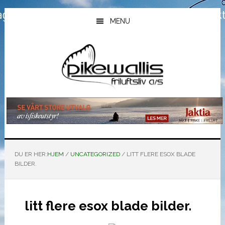
Hopp
Hopp
Hopp
til
til
til
MENU
hovedinnhold
primært
bunntekst
sidefelt
DU ER HER:
HJEM
/
UNCATEGORIZED
/
LITT FLERE ESOX BLADE
BILDER.
litt flere esox blade bilder.