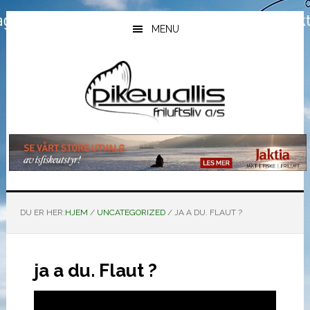
Hopp
Hopp
Hopp
til
til
til
MENU
hovedinnhold
primært
bunntekst
sidefelt
DU ER HER:
HJEM
/
UNCATEGORIZED
/
JA A DU. FLAUT ?
ja a du. Flaut ?