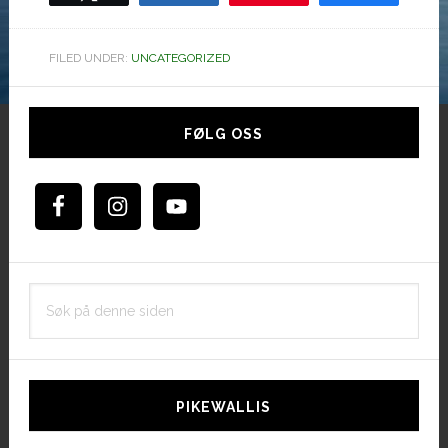
FILED UNDER:
UNCATEGORIZED
Hoved
sidebar
FØLG OSS
Søk
på
denne
siden
PIKEWALLIS