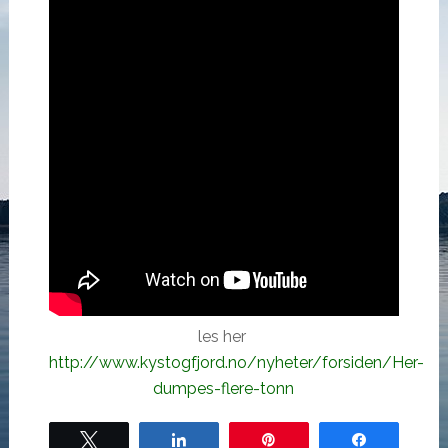
les her
http://www.kystogfjord.no/nyheter/forsiden/Her-
dumpes-flere-tonn
Tweet
Share
Pin
Share