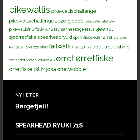
pikewallis
pikewallischallange
pikewallischallenge 2020 gjedde
pikewallisfriluftsliv
sjøørret
pikewallisfriluftsliv A/S
raymarine Norge
realis
sjøørretfiske
spearheadryuki
spinnfiske etter ørret
storsjøen i
tailwalk
trout
troutfishing
Svartzonker
Rendalen
tips og triks
ørretfiske
ørret
Østlandet Motor Service AS
ørretfiske på Mjøsa
ørretwobbler
Footer
NYHETER
Børgefjell!
SPEARHEAD RYUKI 71S