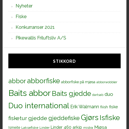
Nyheter
Fiske
Konkurranser 2021
Pikewallis Friluftsliv A/S
STIKKORD
abborfiske
abbor
abborfiske på mjøsa
abborwobbler
Baits abbor
Baits gjedde
duo
dartsab
Duo international
Erik Walmann
fiiish
fiske
Gjørs
Isfiske
gjeddefiske
fisketur
gjedde
Mjøsa
Linder 460 arkip
Ismeite
Laksefiske
Linder
mistra