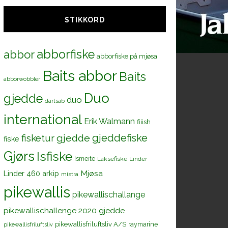
STIKKORD
abborfiske
abbor
abborfiske på mjøsa
Baits abbor
Baits
abborwobbler
Duo
gjedde
duo
dartsab
international
Erik Walmann
fiiish
gjeddefiske
fisketur
gjedde
fiske
Gjørs
Isfiske
Ismeite
Laksefiske
Linder
Mjøsa
Linder 460 arkip
mistra
pikewallis
pikewallischallange
pikewallischallenge 2020 gjedde
pikewallisfriluftsliv A/S
raymarine
pikewallisfriluftsliv