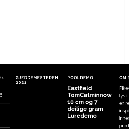
21
GJEDDEMESTEREN
POOLDEMO
OM 
2021
Eastfield
Pike
!
TomCatminnow
lys 
10 cm og 7
en r
deilige gram
insp
Luredemo
inne
pred