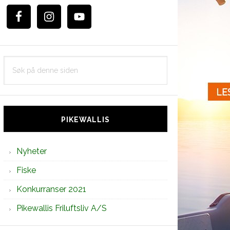
Søk
på
denne
siden
PIKEWALLIS
Nyheter
Fiske
Konkurranser 2021
Pikewallis Friluftsliv A/S