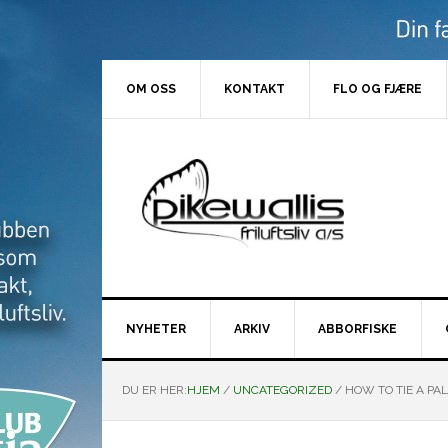
Hopp
Hopp
Hopp
Hopp
til
til
til
til
primær
hovedinnhold
primært
bunntekst
menyen
sidefelt
OM OSS
KONTAKT
FLO OG FJÆRE
NYHETER
ARKIV
ABBORFISKE
DU ER HER:
HJEM
/
UNCATEGORIZED
/
HOW TO TIE A PA