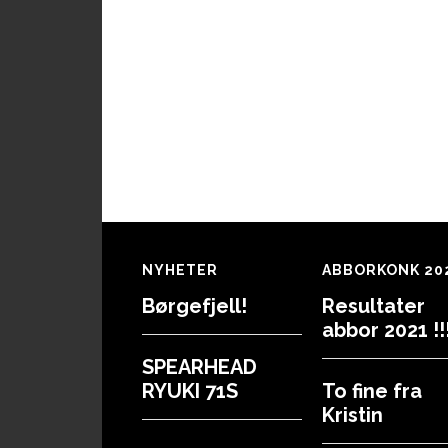
Footer
NYHETER
ABBORKONK 20
Børgefjell!
Resultater
abbor 2021 !!!
SPEARHEAD
RYUKI 71S
To fine fra
Kristin