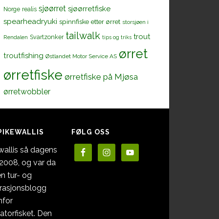
sjøørret
sjøørretfiske
Norge
realis
spearheadryuki
spinnfiske etter ørret
storsjøen i
tailwalk
trout
Svartzonker
Rendalen
tips og triks
ørret
troutfishing
Østlandet Motor Service AS
ørretfiske
ørretfiske på Mjøsa
ørretwobbler
PIKEWALLIS
FØLG OSS
wallis så dagens
i 2008, og var da
en tur- og
irasjonsblogg
nfor
atorfisket. Den