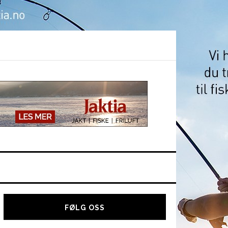
Hoved
sidebar
FØLG OSS