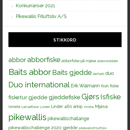
Konkurranser 2021
Pikewallis Friluftsliv A/S
STIKKORD
abborfiske
abbor
abborfiske på mjøsa
abborwobbler
Baits abbor
Baits gjedde
duo
dartsab
Duo international
Erik Walmann
fiiish
fiske
Gjørs
Isfiske
gjeddefiske
fisketur
gjedde
Mjøsa
Linder 460 arkip
Ismeite
Laksefiske
Linder
mistra
pikewallis
pikewallischallange
pikewallischallenge 2020 gjedde
pikewallisfriluftsliv