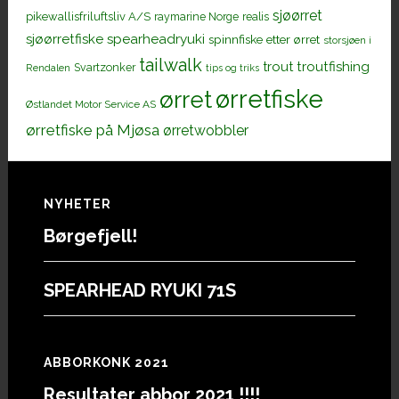
sjøørret
pikewallisfriluftsliv A/S
raymarine Norge
realis
sjøørretfiske
spearheadryuki
spinnfiske etter ørret
storsjøen i
tailwalk
trout
troutfishing
Svartzonker
Rendalen
tips og triks
ørretfiske
ørret
Østlandet Motor Service AS
ørretfiske på Mjøsa
ørretwobbler
Footer
NYHETER
Børgefjell!
SPEARHEAD RYUKI 71S
ABBORKONK 2021
Resultater abbor 2021 !!!!