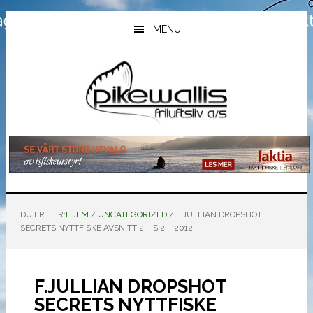
Hopp
Hopp
Hopp
til
til
til
MENU
hovedinnhold
primært
bunntekst
sidefelt
DU ER HER:
HJEM
/
UNCATEGORIZED
/
F.JULLIAN DROPSHOT
SECRETS NYTTFISKE AVSNITT 2 – S.2 – 2012
F.JULLIAN DROPSHOT
SECRETS NYTTFISKE