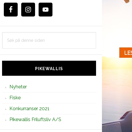
Søk
på
denne
siden
PIKEWALLIS
Nyheter
Fiske
Konkurranser 2021
Pikewallis Friluftsliv A/S