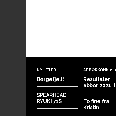
Footer
NYHETER
ABBORKONK 20
Børgefjell!
Resultater
abbor 2021 !!!
SPEARHEAD
RYUKI 71S
To fine fra
Kristin