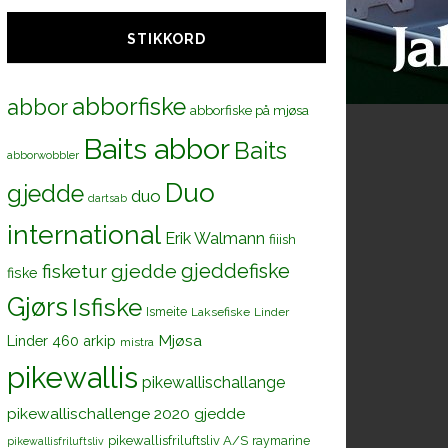
STIKKORD
abborfiske
abbor
abborfiske på mjøsa
Baits abbor
Baits
abborwobbler
Duo
gjedde
duo
dartsab
international
Erik Walmann
fiiish
gjeddefiske
fisketur
gjedde
fiske
Gjørs
Isfiske
Ismeite
Laksefiske
Linder
Mjøsa
Linder 460 arkip
mistra
pikewallis
pikewallischallange
pikewallischallenge 2020 gjedde
pikewallisfriluftsliv A/S
raymarine
pikewallisfriluftsliv