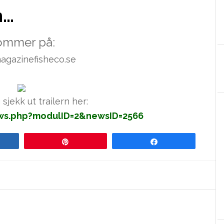
m…
ommer på:
gazinefisheco.se
sjekk ut trailern her:
ews.php?modulID=2&newsID=2566
re
Pin
Share