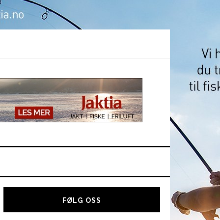
Hoved
sidebar
FØLG OSS