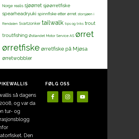
sjøørret
sjøørretfiske
Norge
realis
spearheadryuki
spinnfiske etter ørret
storsjøen i
tailwalk
trout
Svartzonker
Rendalen
tips og triks
ørret
troutfishing
Østlandet Motor Service AS
ørretfiske
ørretfiske på Mjøsa
ørretwobbler
PIKEWALLIS
FØLG OSS
wallis så dagens
i 2008, og var da
en tur- og
irasjonsblogg
nfor
atorfisket. Den