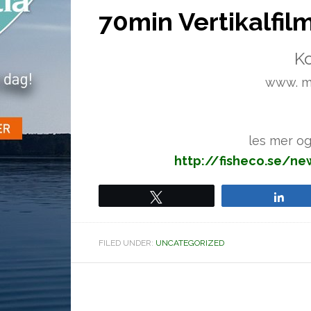
70min Vertikalfil
K
www. ma
les mer og 
http://fisheco.se/n
Tweet
Sha
FILED UNDER:
UNCATEGORIZED