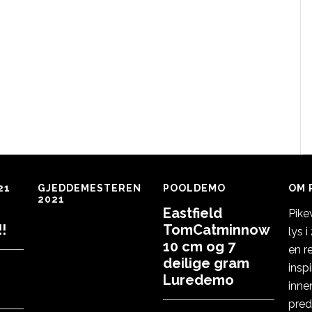
21
GJEDDEMESTEREN
POOLDEMO
OM 
2021
Eastfield
Pike
!
TomCatminnow
lys 
10 cm og 7
en r
deilige gram
insp
Luredemo
inne
pred