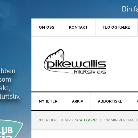
Hopp
Hopp
Hopp
Hopp
til
til
til
til
primær
hovedinnhold
primært
bunntekst
menyen
sidefelt
OM OSS
KONTAKT
FLO OG FJÆRE
NYHETER
ARKIV
ABBORFISKE
DU ER HER:
HJEM
/
UNCATEGORIZED
/
70MIN VERTIKALF