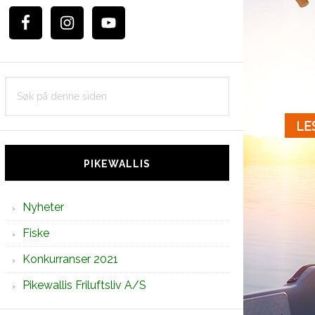
Søk
på
denne
siden
PIKEWALLIS
Nyheter
Fiske
Konkurranser 2021
Pikewallis Friluftsliv A/S