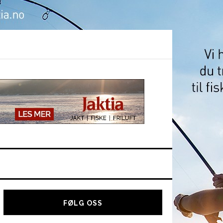
Hoved
sidebar
FØLG OSS