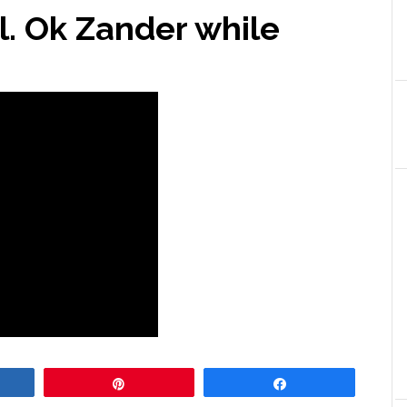
l. Ok Zander while
re
Pin
Share