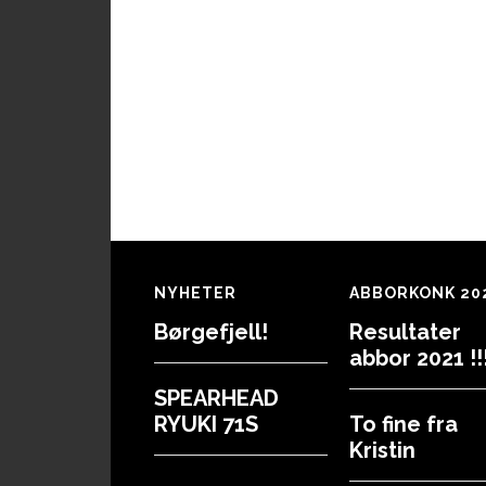
Footer
NYHETER
ABBORKONK 20
Børgefjell!
Resultater
abbor 2021 !!!
SPEARHEAD
RYUKI 71S
To fine fra
Kristin