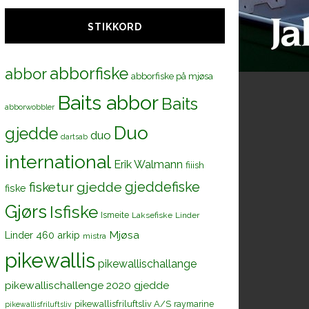
STIKKORD
abborfiske
abbor
abborfiske på mjøsa
Baits abbor
Baits
abborwobbler
Duo
gjedde
duo
dartsab
international
Erik Walmann
fiiish
gjeddefiske
fisketur
gjedde
fiske
Gjørs
Isfiske
Ismeite
Laksefiske
Linder
Mjøsa
Linder 460 arkip
mistra
pikewallis
pikewallischallange
pikewallischallenge 2020 gjedde
pikewallisfriluftsliv A/S
raymarine
pikewallisfriluftsliv