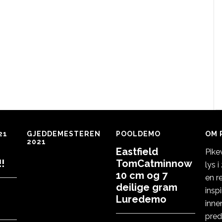
21
GJEDDEMESTEREN
POOLDEMO
OM 
2021
Eastfield
Pike
!
TomCatminnow
lys 
10 cm og 7
en r
deilige gram
insp
Luredemo
inne
pred