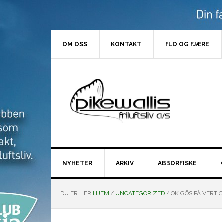
Hopp
Hopp
Hopp
Hopp
til
til
til
til
primær
hovedinnhold
primært
bunntekst
menyen
sidefelt
OM OSS
KONTAKT
FLO OG FJÆRE
NYHETER
ARKIV
ABBORFISKE
DU ER HER:
HJEM
/
UNCATEGORIZED
/
OK GÖS PÅ VERTI