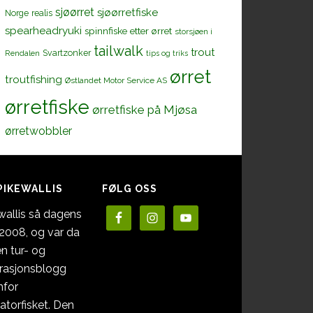
sjøørret
sjøørretfiske
Norge
realis
spearheadryuki
spinnfiske etter ørret
storsjøen i
tailwalk
trout
Svartzonker
Rendalen
tips og triks
ørret
troutfishing
Østlandet Motor Service AS
ørretfiske
ørretfiske på Mjøsa
ørretwobbler
PIKEWALLIS
FØLG OSS
wallis så dagens
i 2008, og var da
en tur- og
irasjonsblogg
nfor
atorfisket. Den