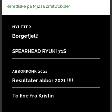
ørretfiske på Mjøsa
ørretwobbler
Footer
NYHETER
Børgefjell!
SPEARHEAD RYUKI 71S
ABBORKONK 2021
Resultater abbor 2021 !!!!
To fine fra Kristin