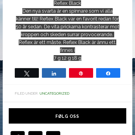
Reflex Black
Den nya svarta är en spinnare som vi alla
känner till! Reflex Black var en favorit redan för
50 år sedan. De vita prickarna kontrasterar mot
kroppen och skeden surrar provocerande.
Reflex är ett måste, Reflex Black är ännu ett.
finnes i
7 g 12 g 18 g
Tweet
Share
Pin
Share
FILED UNDER:
UNCATEGORIZED
Hoved
sidebar
FØLG OSS