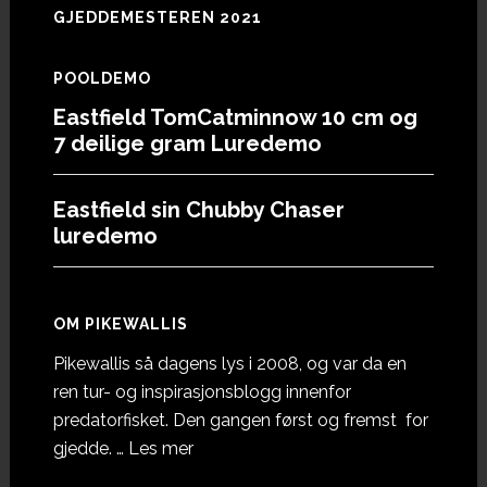
GJEDDEMESTEREN 2021
POOLDEMO
Eastfield TomCatminnow 10 cm og
7 deilige gram Luredemo
Eastfield sin Chubby Chaser
luredemo
OM PIKEWALLIS
Pikewallis så dagens lys i 2008, og var da en
ren tur- og inspirasjonsblogg innenfor
predatorfisket. Den gangen først og fremst for
omOm
gjedde. …
Les mer
Pikewallis