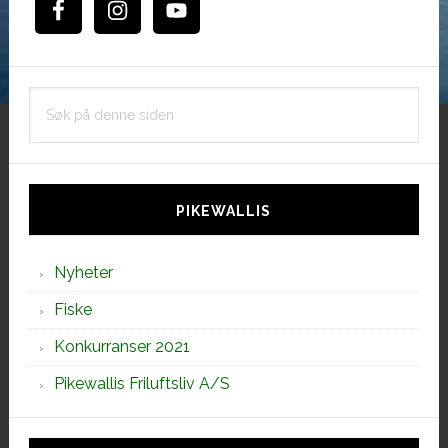
Søk
på
denne
siden
PIKEWALLIS
Nyheter
Fiske
Konkurranser 2021
Pikewallis Friluftsliv A/S