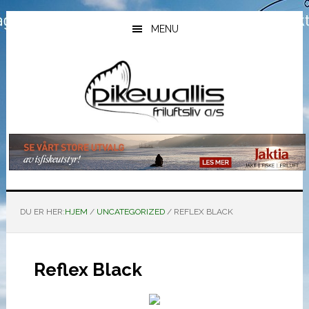
Hopp
Hopp
Hopp
til
til
til
MENU
hovedinnhold
primært
bunntekst
sidefelt
DU ER HER:
HJEM
/
UNCATEGORIZED
/
REFLEX BLACK
Reflex Black