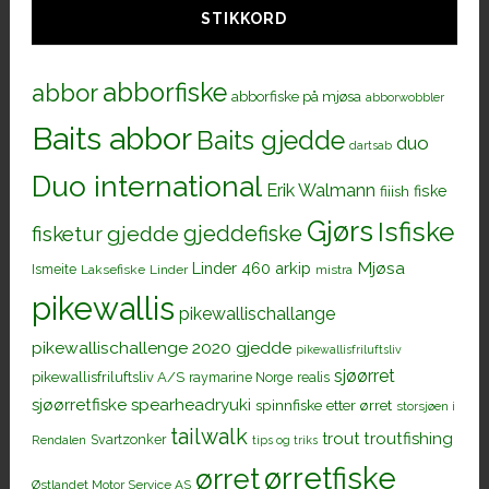
STIKKORD
abborfiske
abbor
abborfiske på mjøsa
abborwobbler
Baits abbor
Baits gjedde
duo
dartsab
Duo international
Erik Walmann
fiiish
fiske
Gjørs
Isfiske
gjeddefiske
fisketur
gjedde
Mjøsa
Linder 460 arkip
Ismeite
Laksefiske
Linder
mistra
pikewallis
pikewallischallange
pikewallischallenge 2020 gjedde
pikewallisfriluftsliv
sjøørret
pikewallisfriluftsliv A/S
raymarine Norge
realis
sjøørretfiske
spearheadryuki
spinnfiske etter ørret
storsjøen i
tailwalk
trout
troutfishing
Svartzonker
Rendalen
tips og triks
ørretfiske
ørret
Østlandet Motor Service AS