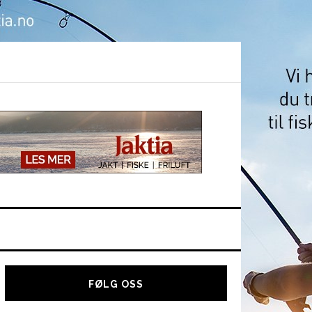
Hoved
sidebar
FØLG OSS