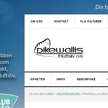
Hopp
Hopp
Hopp
Hopp
til
til
til
til
primær
hovedinnhold
primært
bunntekst
menyen
sidefelt
OM OSS
KONTAKT
FLO OG FJÆRE
NYHETER
ARKIV
ABBORFISKE
DU ER HER:
HJEM
/
UNCATEGORIZED
/
PIKEWALLIS GÅR