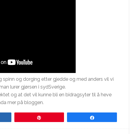
g spinn og dorging etter gjedde og med anders vil vi
man lurer gjørsen i sydSverige.
ektet og at det vil kunne bli en bidragsyter til å heve
nda mer på bloggen.
re
Pin
Share