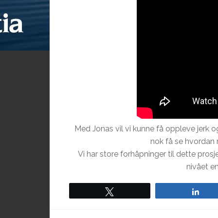
Med Jonas vil vi kunne få oppleve jerk o
nok få se hvordan 
Vi har store forhåpninger til dette prosj
nivået e
Tweet
Sha