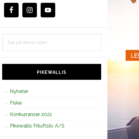
Søk
på
denne
siden
PIKEWALLIS
Nyheter
Fiske
Konkurranser 2021
Pikewallis Friluftsliv A/S