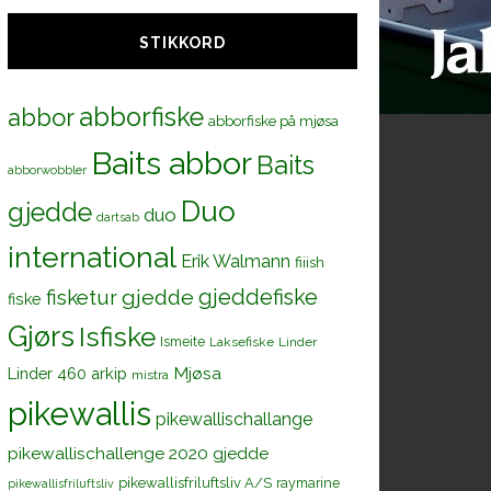
STIKKORD
abborfiske
abbor
abborfiske på mjøsa
Baits abbor
Baits
abborwobbler
Duo
gjedde
duo
dartsab
international
Erik Walmann
fiiish
gjeddefiske
fisketur
gjedde
fiske
Gjørs
Isfiske
Ismeite
Laksefiske
Linder
Mjøsa
Linder 460 arkip
mistra
pikewallis
pikewallischallange
pikewallischallenge 2020 gjedde
pikewallisfriluftsliv A/S
raymarine
pikewallisfriluftsliv