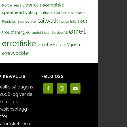
sjøørret
sjøørretfiske
Norge
realis
spearheadryuki
spinnfiske etter ørret
storsjøen i
tailwalk
trout
Svartzonker
Rendalen
tips og triks
ørret
troutfishing
Østlandet Motor Service AS
ørretfiske
ørretfiske på Mjøsa
ørretwobbler
PIKEWALLIS
FØLG OSS
wallis så dagens
i 2008, og var da
en tur- og
irasjonsblogg
nfor
atorfisket. Den