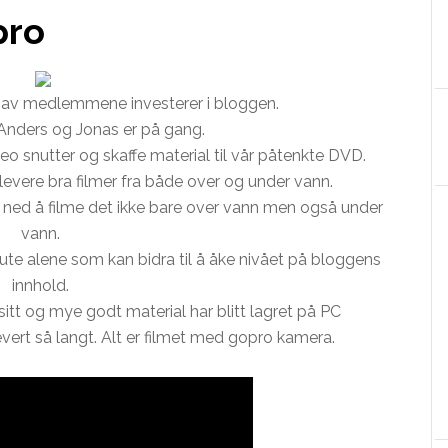
pro
re av medlemmene investerer i bloggen.
 Anders og Jonas er på gang.
ideo snutter og skaffe material til vår påtenkte DVD.
 levere bra filmer fra både over og under vann.
 ned å filme det ikke bare over vann men også under
vann.
 ute alene som kan bidra til å åke nivået på bloggens
innhold.
itt og mye godt material har blitt lagret på PC
levert så langt. Alt er filmet med gopro kamera.