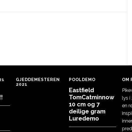
21
GJEDDEMESTEREN
POOLDEMO
OM 
2021
Eastfield
Pike
!
TomCatminnow
lys 
10 cm og 7
en r
deilige gram
insp
Luredemo
inne
pred