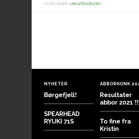
FILED UNDER:
UNCATEGORIZED
Footer
NYHETER
ABBORKONK 20
Børgefjell!
Resultater
abbor 2021 !!!
SPEARHEAD
RYUKI 71S
To fine fra
Kristin