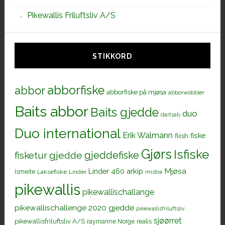
Pikewallis Friluftsliv A/S
STIKKORD
abborfiske
abbor
abborfiske på mjøsa
abborwobbler
Baits abbor
Baits gjedde
duo
dartsab
Duo international
Erik Walmann
fiiish
fiske
Gjørs
Isfiske
gjeddefiske
fisketur
gjedde
Mjøsa
Linder 460 arkip
Ismeite
Laksefiske
Linder
mistra
pikewallis
pikewallischallange
pikewallischallenge 2020 gjedde
pikewallisfriluftsliv
sjøørret
pikewallisfriluftsliv A/S
raymarine Norge
realis