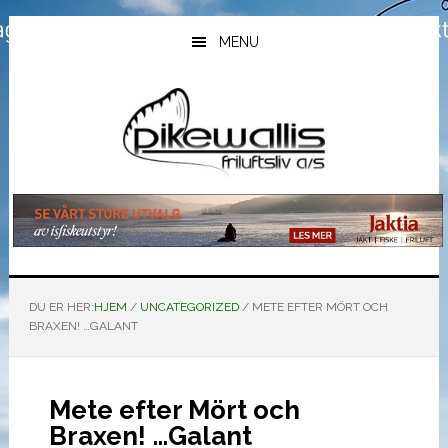
Hopp
Hopp
Hopp
til
til
til
MENU
hovedinnhold
primært
bunntekst
sidefelt
DU ER HER:
HJEM
/
UNCATEGORIZED
/
METE EFTER MÖRT OCH
BRAXEN! …GALANT
Mete efter Mört och
Braxen! …Galant