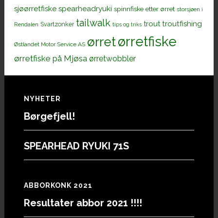
sjøørretfiske
spearheadryuki
spinnfiske etter ørret
storsjøen i
tailwalk
trout
troutfishing
Svartzonker
Rendalen
tips og triks
ørretfiske
ørret
Østlandet Motor Service AS
ørretfiske på Mjøsa
ørretwobbler
Footer
NYHETER
Børgefjell!
SPEARHEAD RYUKI 71S
ABBORKONK 2021
Resultater abbor 2021 !!!!