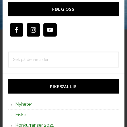
Hoved
sidebar
FØLG OSS
Søk
på
denne
siden
PIKEWALLIS
Nyheter
Fiske
Konkurranser 2021