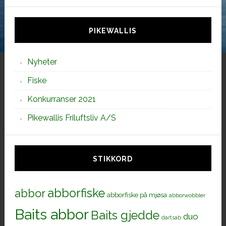
denne
siden
PIKEWALLIS
Nyheter
Fiske
Konkurranser 2021
Pikewallis Friluftsliv A/S
STIKKORD
abborfiske
abbor
abborfiske på mjøsa
abborwobbler
Baits abbor
Baits gjedde
duo
dartsab