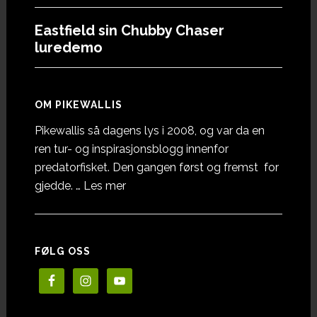
Eastfield sin Chubby Chaser
luredemo
OM PIKEWALLIS
Pikewallis så dagens lys i 2008, og var da en
ren tur- og inspirasjonsblogg innenfor
predatorfisket. Den gangen først og fremst for
omOm
gjedde. …
Les mer
Pikewallis
FØLG OSS