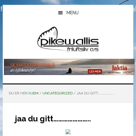
Hopp
Hopp
Hopp
til
til
til
MENU
hovedinnhold
primært
bunntekst
sidefelt
DU ER HER:
HJEM
/
UNCATEGORIZED
/
JAA DU GITT…………………..
jaa du gitt…………………..