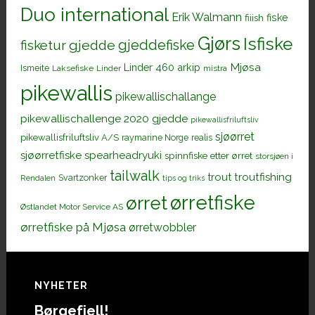
Duo international
Erik Walmann
fiiish
fiske
Gjørs
Isfiske
gjeddefiske
fisketur
gjedde
Mjøsa
Linder 460 arkip
Ismeite
Laksefiske
Linder
mistra
pikewallis
pikewallischallange
pikewallischallenge 2020 gjedde
pikewallisfriluftsliv
sjøørret
pikewallisfriluftsliv A/S
raymarine Norge
realis
sjøørretfiske
spearheadryuki
spinnfiske etter ørret
storsjøen i
tailwalk
trout
troutfishing
Svartzonker
Rendalen
tips og triks
ørretfiske
ørret
Østlandet Motor Service AS
ørretfiske på Mjøsa
ørretwobbler
Footer
NYHETER
Børgefjell!