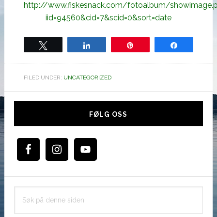
http://www.fiskesnack.com/fotoalbum/showimage.
iid=94560&cid=7&scid=0&sort=date
Tweet
Share
Pin
Share
FILED UNDER:
UNCATEGORIZED
Hoved
sidebar
FØLG OSS
Søk
på