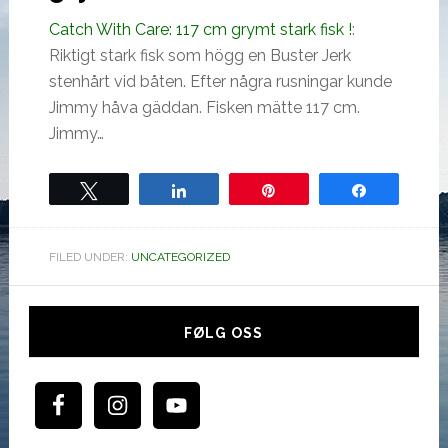
Catch With Care: 117 cm grymt stark fisk !
:
Riktigt stark fisk som högg en Buster Jerk
stenhårt vid båten. Efter några rusningar kunde
Jimmy håva gäddan. Fisken mätte 117 cm.
Jimmy…
Tweet
Share
Pin
Share
FILED UNDER:
UNCATEGORIZED
Hoved
sidebar
FØLG OSS