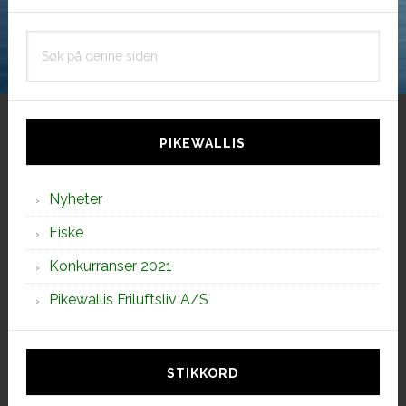
Søk
på
denne
siden
PIKEWALLIS
Nyheter
Fiske
Konkurranser 2021
Pikewallis Friluftsliv A/S
STIKKORD