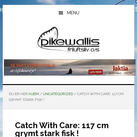
Hopp
Hopp
Hopp
til
til
til
MENU
hovedinnhold
primært
bunntekst
sidefelt
DU ER HER:
HJEM
/
UNCATEGORIZED
/
CATCH WITH CARE: 117 CM
GRYMT STARK FISK !
Catch With Care: 117 cm
grymt stark fisk !