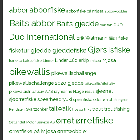
abborfiske
abbor
abborfiske på mjøsa
abborwobbler
Baits abbor
Baits gjedde
duo
dartsab
Duo international
Erik Walmann
fiiish
fiske
Gjørs
Isfiske
gjeddefiske
fisketur
gjedde
Mjøsa
Linder 460 arkip
Ismeite
Laksefiske
Linder
mistra
pikewallis
pikewallischallange
pikewallischallenge 2020 gjedde
pikewallisfriluftsliv
sjøørret
pikewallisfriluftsliv A/S
raymarine Norge
realis
sjøørretfiske
spearheadryuki
spinnfiske etter ørret
storsjøen i
tailwalk
trout
troutfishing
Svartzonker
Rendalen
tips og triks
ørretfiske
ørret
Østlandet Motor Service AS
ørretfiske på Mjøsa
ørretwobbler