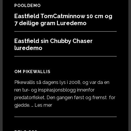
POOLDEMO
Eastfield TomCatminnow 10 cm og
7 deilige gram Luredemo
Eastfield sin Chubby Chaser
luredemo
OM PIKEWALLIS
Pikewallis så dagens lys i 2008, og var da en
ren tur- og inspirasjonsblogg innenfor
predatorfisket. Den gangen først og fremst for
omOm
gjedde. …
Les mer
Pikewallis