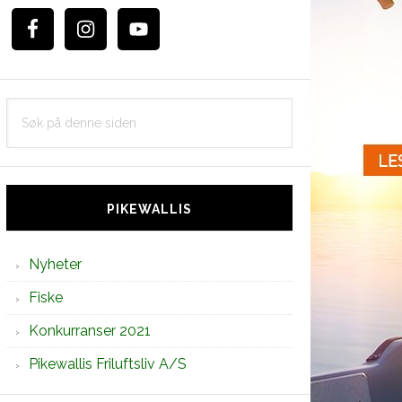
Søk
på
denne
siden
PIKEWALLIS
Nyheter
Fiske
Konkurranser 2021
Pikewallis Friluftsliv A/S