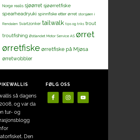
sjøørret
sjøørretfiske
Norge
realis
spearheadryuki
spinnfiske etter ørret
storsjøen i
tailwalk
trout
Svartzonker
Rendalen
tips og triks
ørret
troutfishing
Østlandet Motor Service AS
ørretfiske
ørretfiske på Mjøsa
ørretwobbler
PIKEWALLIS
FØLG OSS
wallis så dagens
i 2008, og var da
en tur- og
irasjonsblogg
nfor
atorfisket. Den