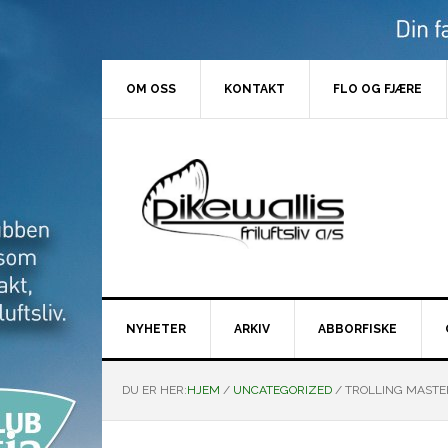
Hopp
Hopp
Hopp
Hopp
til
til
til
til
primær
hovedinnhold
primært
bunntekst
menyen
sidefelt
OM OSS
KONTAKT
FLO OG FJÆRE
NYHETER
ARKIV
ABBORFISKE
DU ER HER:
HJEM
/
UNCATEGORIZED
/
TROLLING MASTE