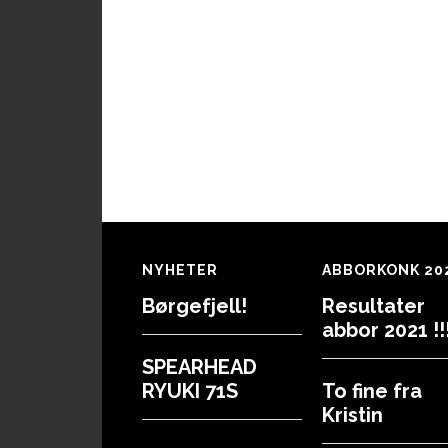
Footer
NYHETER
ABBORKONK 20
Børgefjell!
Resultater
abbor 2021 !!!
SPEARHEAD
RYUKI 71S
To fine fra
Kristin