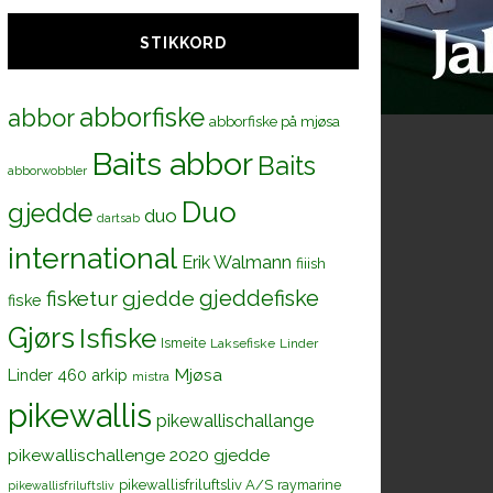
STIKKORD
abborfiske
abbor
abborfiske på mjøsa
Baits abbor
Baits
abborwobbler
Duo
gjedde
duo
dartsab
international
Erik Walmann
fiiish
gjeddefiske
fisketur
gjedde
fiske
Gjørs
Isfiske
Ismeite
Laksefiske
Linder
Mjøsa
Linder 460 arkip
mistra
pikewallis
pikewallischallange
pikewallischallenge 2020 gjedde
pikewallisfriluftsliv A/S
raymarine
pikewallisfriluftsliv