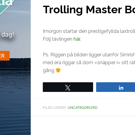
Trolling Master 
Imorgon startar den prestigefyllda laxtro
Följ tävlingen
här.
Ps. Riggen på bilden ligger utanför Simri
med era riggar så dom «snäpper i» sitt rätt
gång
Tweet
Sha
FILED UNDER:
UNCATEGORIZED