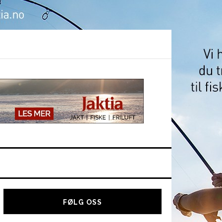
Hoved
sidebar
FØLG OSS