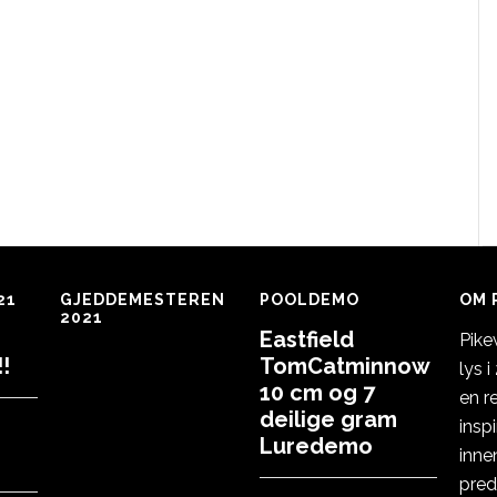
21
GJEDDEMESTEREN
POOLDEMO
OM 
2021
Eastfield
Pike
!
TomCatminnow
lys 
10 cm og 7
en r
deilige gram
insp
Luredemo
inne
pred