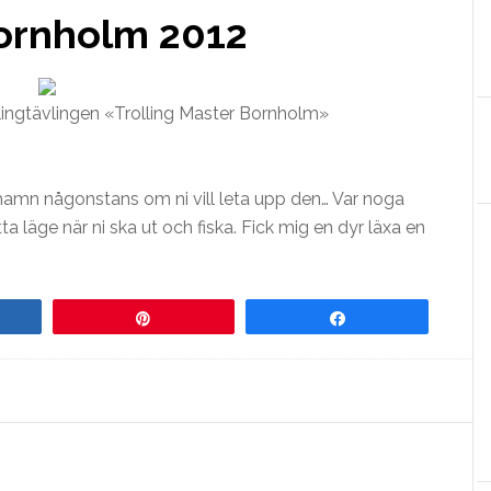
Bornholm 2012
llingtävlingen «Trolling Master Bornholm»
shamn någonstans om ni vill leta upp den… Var noga
a läge när ni ska ut och fiska. Fick mig en dyr läxa en
re
Pin
Share