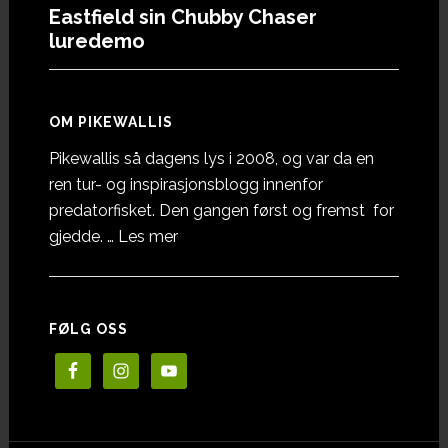
Eastfield sin Chubby Chaser
luredemo
OM PIKEWALLIS
Pikewallis så dagens lys i 2008, og var da en
ren tur- og inspirasjonsblogg innenfor
predatorfisket. Den gangen først og fremst for
omOm
gjedde. …
Les mer
Pikewallis
FØLG OSS