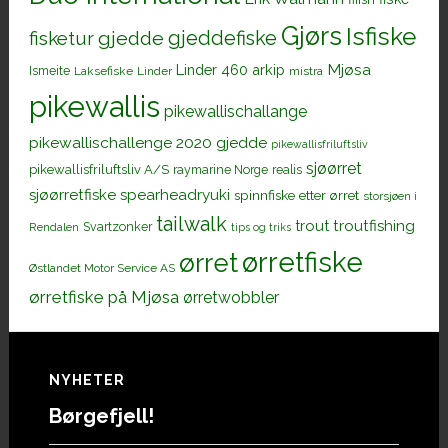
Gjørs
Isfiske
gjeddefiske
fisketur
gjedde
Mjøsa
Linder 460 arkip
Ismeite
Laksefiske
Linder
mistra
pikewallis
pikewallischallange
pikewallischallenge 2020 gjedde
pikewallisfriluftsliv
sjøørret
pikewallisfriluftsliv A/S
raymarine Norge
realis
sjøørretfiske
spearheadryuki
spinnfiske etter ørret
storsjøen i
tailwalk
trout
troutfishing
Svartzonker
Rendalen
tips og triks
ørretfiske
ørret
Østlandet Motor Service AS
ørretfiske på Mjøsa
ørretwobbler
Footer
NYHETER
Børgefjell!