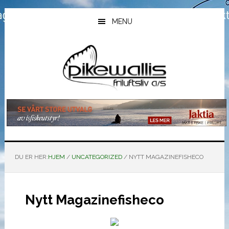
Hopp
Hopp
Hopp
til
til
til
MENU
hovedinnhold
primært
bunntekst
sidefelt
DU ER HER:
HJEM
/
UNCATEGORIZED
/
NYTT MAGAZINEFISHECO
Nytt Magazinefisheco