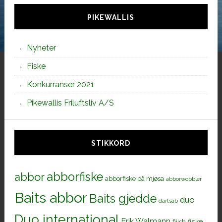
siden
PIKEWALLIS
Nyheter
Fiske
Konkurranser 2021
Pikewallis Friluftsliv A/S
STIKKORD
abborfiske
abbor
abborfiske på mjøsa
abborwobbler
Baits abbor
Baits gjedde
duo
dartsab
Duo international
Erik Walmann
fiiish
fiske