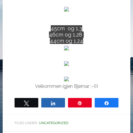
45cm og 1,3
46cm og 1,28
44cm og 1,24
Velkommen igjen Bjørnar :-)))
Tweet
Share
Pin
Share
FILED UNDER:
UNCATEGORIZED