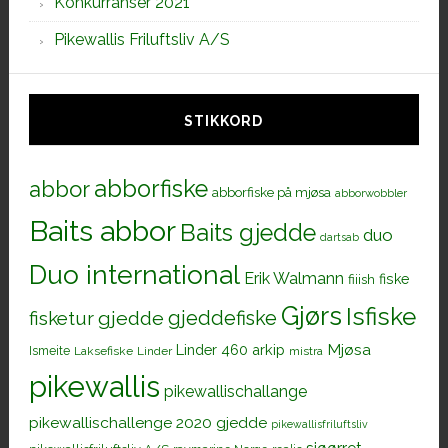
Konkurranser 2021
Pikewallis Friluftsliv A/S
STIKKORD
abborfiske
abbor
abborfiske på mjøsa
abborwobbler
Baits abbor
Baits gjedde
duo
dartsab
Duo international
Erik Walmann
fiiish
fiske
Gjørs
Isfiske
gjeddefiske
fisketur
gjedde
Mjøsa
Linder 460 arkip
Ismeite
Laksefiske
Linder
mistra
pikewallis
pikewallischallange
pikewallischallenge 2020 gjedde
pikewallisfriluftsliv