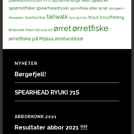
sjøørret
pikewallisfriluftsliv A/S
raymarine Norge
realis
sjøørretfiske
spearheadryuki
spinnfiske etter ørret
storsjøen i
tailwalk
trout
troutfishing
Svartzonker
Rendalen
tips og triks
ørretfiske
ørret
Østlandet Motor Service AS
ørretfiske på Mjøsa
ørretwobbler
Footer
NYHETER
Børgefjell!
SPEARHEAD RYUKI 71S
ABBORKONK 2021
Resultater abbor 2021 !!!!