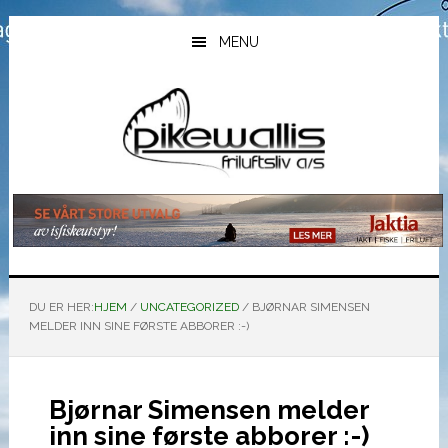
Hopp
Hopp
Hopp
til
til
til
MENU
hovedinnhold
primært
bunntekst
sidefelt
DU ER HER:
HJEM
/
UNCATEGORIZED
/
BJØRNAR SIMENSEN
MELDER INN SINE FØRSTE ABBORER :-)
Bjørnar Simensen melder
inn sine første abborer :-)