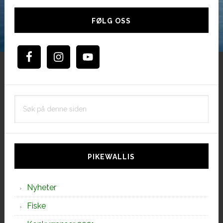
Hoved
sidebar
FØLG OSS
Søk
på
denne
siden
PIKEWALLIS
Nyheter
Fiske