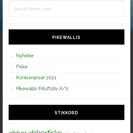
Søk
på
denne
siden
PIKEWALLIS
Nyheter
Fiske
Konkurranser 2021
Pikewallis Friluftsliv A/S
STIKKORD