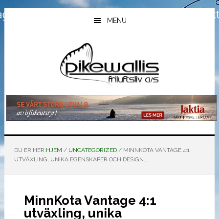
Hopp
Hopp
Hopp
til
til
til
MENU
hovedinnhold
primært
bunntekst
sidefelt
DU ER HER:
HJEM
/
UNCATEGORIZED
/
MINNKOTA VANTAGE 4:1
UTVÄXLING, UNIKA EGENSKAPER OCH DESIGN…
MinnKota Vantage 4:1
utväxling, unika