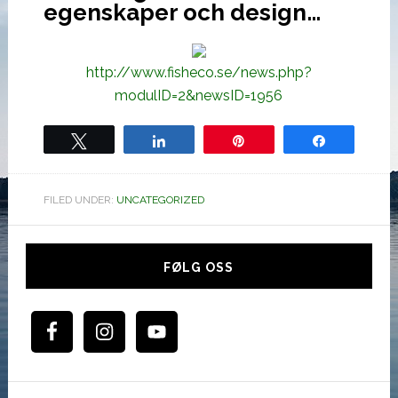
egenskaper och design…
http://www.fisheco.se/news.php?
modulID=2&newsID=1956
Tweet
Share
Pin
Share
FILED UNDER:
UNCATEGORIZED
Hoved
sidebar
FØLG OSS