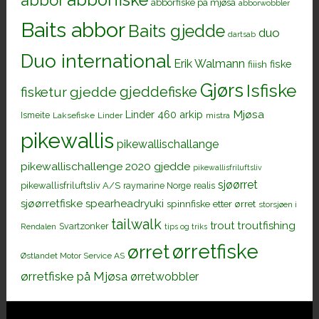
abborfiske
abbor
abborfiske på mjøsa
abborwobbler
Baits abbor
Baits gjedde
duo
dartsab
Duo international
Erik Walmann
fiiish
fiske
Gjørs
Isfiske
gjeddefiske
fisketur
gjedde
Mjøsa
Linder 460 arkip
Ismeite
Laksefiske
Linder
mistra
pikewallis
pikewallischallange
pikewallischallenge 2020 gjedde
pikewallisfriluftsliv
sjøørret
pikewallisfriluftsliv A/S
raymarine Norge
realis
sjøørretfiske
spearheadryuki
spinnfiske etter ørret
storsjøen i
tailwalk
trout
troutfishing
Svartzonker
Rendalen
tips og triks
ørretfiske
ørret
Østlandet Motor Service AS
ørretfiske på Mjøsa
ørretwobbler