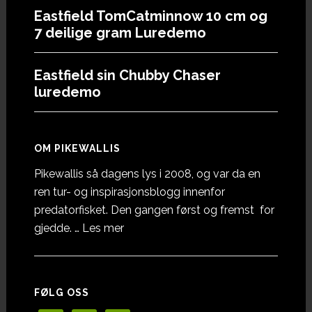
Eastfield TomCatminnow 10 cm og
7 deilige gram Luredemo
Eastfield sin Chubby Chaser
luredemo
OM PIKEWALLIS
Pikewallis så dagens lys i 2008, og var da en
ren tur- og inspirasjonsblogg innenfor
predatorfisket. Den gangen først og fremst for
omOm
gjedde. …
Les mer
Pikewallis
FØLG OSS