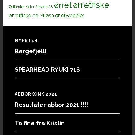
ørretfiske
ørret
Østlandet Motor Service AS
ørretfiske på Mjøsa
ørretwobbler
Footer
NYHETER
Børgefjell!
SPEARHEAD RYUKI 71S
ABBORKONK 2021
Resultater abbor 2021 !!!!
To fine fra Kristin