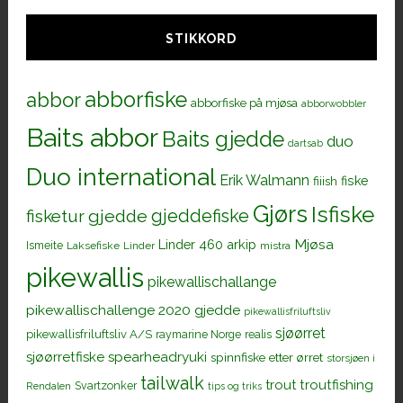
STIKKORD
abborfiske
abbor
abborfiske på mjøsa
abborwobbler
Baits abbor
Baits gjedde
duo
dartsab
Duo international
Erik Walmann
fiiish
fiske
Gjørs
Isfiske
gjeddefiske
fisketur
gjedde
Mjøsa
Linder 460 arkip
Ismeite
Laksefiske
Linder
mistra
pikewallis
pikewallischallange
pikewallischallenge 2020 gjedde
pikewallisfriluftsliv
sjøørret
pikewallisfriluftsliv A/S
raymarine Norge
realis
sjøørretfiske
spearheadryuki
spinnfiske etter ørret
storsjøen i
tailwalk
trout
troutfishing
Svartzonker
Rendalen
tips og triks