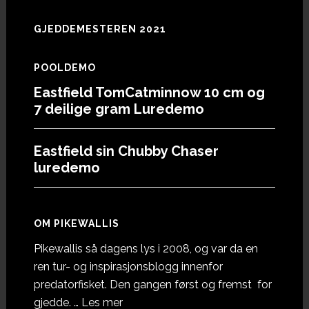
GJEDDEMESTEREN 2021
POOLDEMO
Eastfield TomCatminnow 10 cm og
7 deilige gram Luredemo
Eastfield sin Chubby Chaser
luredemo
OM PIKEWALLIS
Pikewallis så dagens lys i 2008, og var da en
ren tur- og inspirasjonsblogg innenfor
predatorfisket. Den gangen først og fremst for
omOm
gjedde. …
Les mer