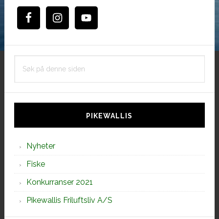
Søk
på
denne
siden
PIKEWALLIS
Nyheter
Fiske
Konkurranser 2021
Pikewallis Friluftsliv A/S