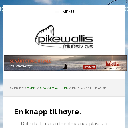
Hopp
Hopp
Hopp
til
til
til
MENU
hovedinnhold
primært
bunntekst
sidefelt
DU ER HER:
HJEM
/
UNCATEGORIZED
/
EN KNAPP TIL HØYRE.
En knapp til høyre.
Dette fortjener en fremtredende plass på