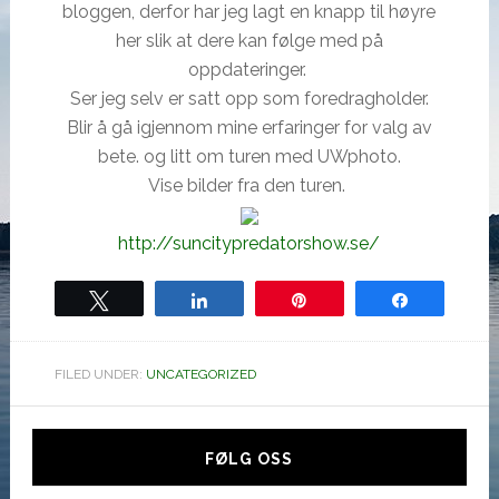
bloggen, derfor har jeg lagt en knapp til høyre
her slik at dere kan følge med på
oppdateringer.
Ser jeg selv er satt opp som foredragholder.
Blir å gå igjennom mine erfaringer for valg av
bete. og litt om turen med UWphoto.
Vise bilder fra den turen.
http://suncitypredatorshow.se/
Tweet
Share
Pin
Share
FILED UNDER:
UNCATEGORIZED
Hoved
sidebar
FØLG OSS