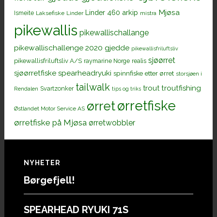
Mjøsa
Linder 460 arkip
Ismeite
Laksefiske
Linder
mistra
pikewallis
pikewallischallange
pikewallischallenge 2020 gjedde
pikewallisfriluftsliv
sjøørret
pikewallisfriluftsliv A/S
raymarine Norge
realis
sjøørretfiske
spearheadryuki
spinnfiske etter ørret
storsjøen i
tailwalk
trout
troutfishing
Svartzonker
Rendalen
tips og triks
ørretfiske
ørret
Østlandet Motor Service AS
ørretfiske på Mjøsa
ørretwobbler
Footer
NYHETER
Børgefjell!
SPEARHEAD RYUKI 71S