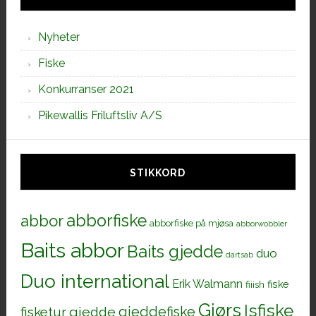
Nyheter
Fiske
Konkurranser 2021
Pikewallis Friluftsliv A/S
STIKKORD
abborfiske
abbor
abborfiske på mjøsa
abborwobbler
Baits abbor
Baits gjedde
duo
dartsab
Duo international
Erik Walmann
fiiish
fiske
Gjørs
Isfiske
gjeddefiske
fisketur
gjedde