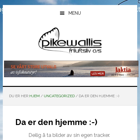
Hopp
Hopp
Hopp
til
til
til
MENU
hovedinnhold
primært
bunntekst
sidefelt
DU ER HER:
HJEM
/
UNCATEGORIZED
/
DA ER DEN HJEMME :-)
Da er den hjemme :-)
Deilig å ta bilder av sin egen tracker.