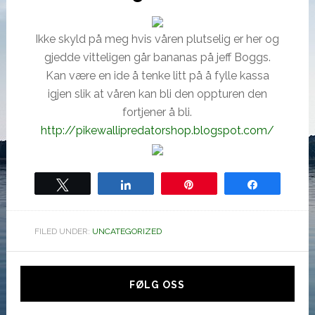
Ikke skyld på meg hvis våren plutselig er her og
gjedde vitteligen går bananas på jeff Boggs.
Kan være en ide å tenke litt på å fylle kassa
igjen slik at våren kan bli den oppturen den
fortjener å bli.
http://pikewallipredatorshop.blogspot.com/
Tweet
Share
Pin
Share
FILED UNDER:
UNCATEGORIZED
Hoved
sidebar
FØLG OSS