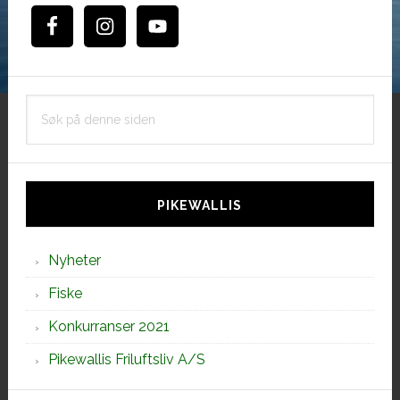
Søk
på
denne
siden
PIKEWALLIS
Nyheter
Fiske
Konkurranser 2021
Pikewallis Friluftsliv A/S