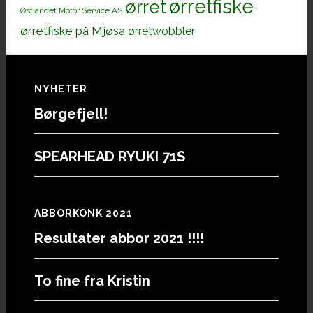
ørretfiske
ørret
Østlandet Motor Service AS
ørretfiske på Mjøsa
ørretwobbler
Footer
NYHETER
Børgefjell!
SPEARHEAD RYUKI 71S
ABBORKONK 2021
Resultater abbor 2021 !!!!
To fine fra Kristin