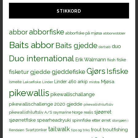
STIKKORD
abborfiske
abbor
abborfiske på mjøsa
abborwobbler
Baits abbor
Baits gjedde
duo
dartsab
Duo international
Erik Walmann
fiiish
fiske
Gjørs
Isfiske
gjeddefiske
fisketur
gjedde
Mjøsa
Linder 460 arkip
Ismeite
Laksefiske
Linder
mistra
pikewallis
pikewallischallange
pikewallischallenge 2020 gjedde
pikewallisfriluftsliv
sjøørret
pikewallisfriluftsliv A/S
raymarine Norge
realis
sjøørretfiske
spearheadryuki
spinnfiske etter ørret
storsjøen i
tailwalk
trout
troutfishing
Svartzonker
Rendalen
tips og triks