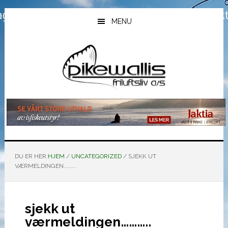
Hopp
Hopp
Hopp
til
til
til
MENU
hovedinnhold
primært
bunntekst
sidefelt
DU ER HER:
HJEM
/
UNCATEGORIZED
/
SJEKK UT
VÆRMELDINGEN………..
sjekk ut
værmeldingen………..