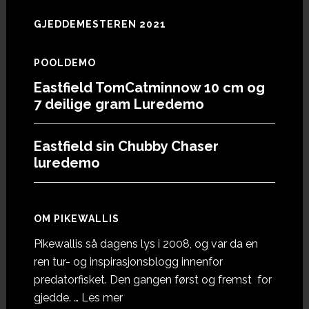
GJEDDEMESTEREN 2021
POOLDEMO
Eastfield TomCatminnow 10 cm og
7 deilige gram Luredemo
Eastfield sin Chubby Chaser
luredemo
OM PIKEWALLIS
Pikewallis så dagens lys i 2008, og var da en
ren tur- og inspirasjonsblogg innenfor
predatorfisket. Den gangen først og fremst for
omOm
gjedde. …
Les mer