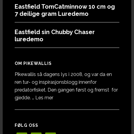
Eastfield TomCatminnow 10 cm og
7 deilige gram Luredemo
Eastfield sin Chubby Chaser
luredemo
OM PIKEWALLIS
Pikewallis så dagens lys i 2008, og var da en
ren tur- og inspirasjonsblogg innenfor
predatorfisket. Den gangen først og fremst for
omOm
gjedde. …
Les mer
Pikewallis
FØLG OSS