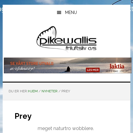
Hopp
Hopp
Hopp
til
til
til
MENU
hovedinnhold
primært
bunntekst
sidefelt
DU ER HER:
HJEM
/
NYHETER
/
PREY
Prey
meget naturtro wobblere.