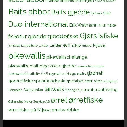
abborfiske på mjøsa
abborwobbler
Baits abbor
Baits gjedde
duo
dartsab
Duo international
Erik Walmann
fiiish
fiske
Gjørs
Isfiske
gjeddefiske
fisketur
gjedde
Mjøsa
Linder 460 arkip
Ismeite
Laksefiske
Linder
mistra
pikewallis
pikewallischallange
pikewallischallenge 2020 gjedde
pikewallisfriluftsliv
sjøørret
pikewallisfriluftsliv A/S
raymarine Norge
realis
sjøørretfiske
spearheadryuki
spinnfiske etter ørret
storsjøen i
tailwalk
trout
troutfishing
Svartzonker
Rendalen
tips og triks
ørretfiske
ørret
Østlandet Motor Service AS
ørretfiske på Mjøsa
ørretwobbler