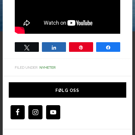
Tweet
Share
Pin
Share
FILED UNDER:
NYHETER
Hoved
sidebar
FØLG OSS