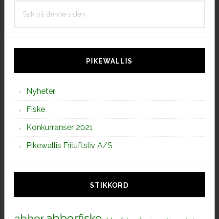
Søk
på
denne
siden
PIKEWALLIS
Nyheter
Fiske
Konkurranser 2021
Pikewallis Friluftsliv A/S
STIKKORD
abborfiske
abbor